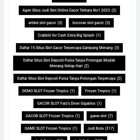
Agen Situs Judi Slot Online Gacor Terbaru No1 2023
(2)
artikel slot gacor
(3)
bocoran slot gacor
(3)
Crabbin' for Cash Extra Big Splash
(1)
Daftar 15 Situs Slot Gacor Terpercaya Gampang Menang
(3)
Daftar Situs Slot Deposit Pulsa Tanpa Potongan Mudah
Menang Setiap Hari
(2)
Daftar Situs Slot Deposit Pulsa Tanpa Potongan Terpercaya
(2)
DEMO SLOT Frozen Tropics
(1)
Frozen Tropics
(1)
GACOR SLOT Fatz's Diner Gigablox
(1)
GACOR SLOT Frozen Tropics
(1)
game slot
(7)
GAME SLOT Frozen Tropics
(1)
Judi Bola
(317)