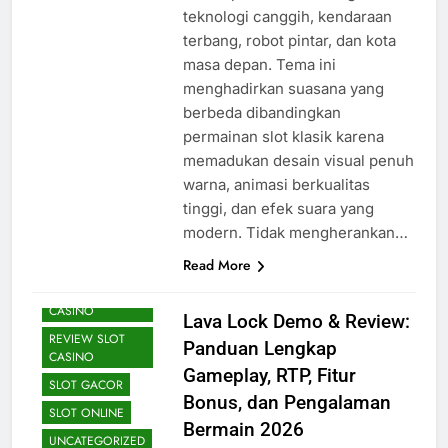
teknologi canggih, kendaraan
terbang, robot pintar, dan kota
masa depan. Tema ini
BONUS SLOT
menghadirkan suasana yang
CASINO
berbeda dibandingkan
GAME SLOT
permainan slot klasik karena
JUDI BOLA
memadukan desain visual penuh
JUDI ONLINE
warna, animasi berkualitas
tinggi, dan efek suara yang
JUDI POKER
modern. Tidak mengherankan…
JUDI SLOT
Read More
JUDI TOGEL
LIVE GAME
CASINO
Lava Lock Demo & Review:
REVIEW SLOT
Panduan Lengkap
CASINO
Gameplay, RTP, Fitur
SLOT GACOR
Bonus, dan Pengalaman
SLOT ONLINE
Bermain 2026
UNCATEGORIZED