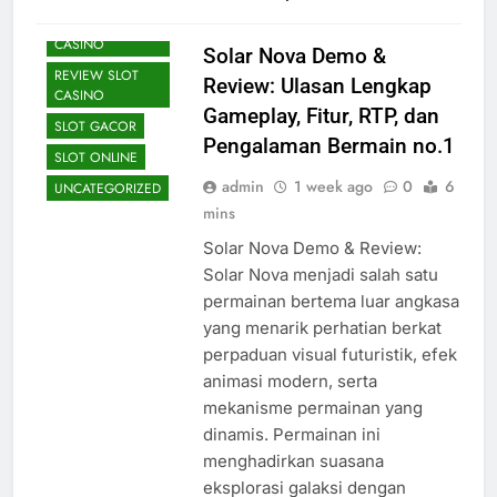
LIVE GAME
CASINO
Solar Nova Demo &
REVIEW SLOT
Review: Ulasan Lengkap
CASINO
Gameplay, Fitur, RTP, dan
SLOT GACOR
Pengalaman Bermain no.1
SLOT ONLINE
admin
1 week ago
0
6
UNCATEGORIZED
mins
Solar Nova Demo & Review:
Solar Nova menjadi salah satu
permainan bertema luar angkasa
yang menarik perhatian berkat
perpaduan visual futuristik, efek
animasi modern, serta
mekanisme permainan yang
dinamis. Permainan ini
menghadirkan suasana
eksplorasi galaksi dengan