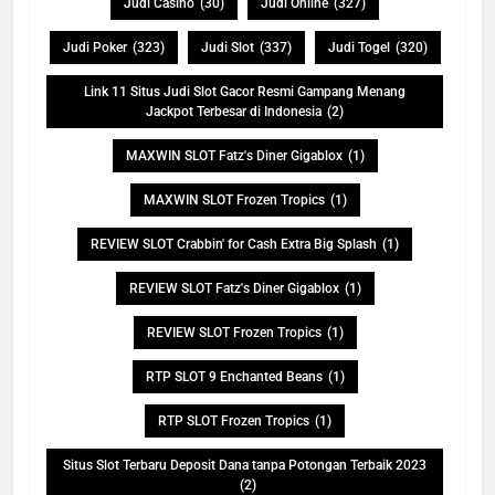
Judi Casino
(30)
Judi Online
(327)
Judi Poker
(323)
Judi Slot
(337)
Judi Togel
(320)
Link 11 Situs Judi Slot Gacor Resmi Gampang Menang
Jackpot Terbesar di Indonesia
(2)
MAXWIN SLOT Fatz's Diner Gigablox
(1)
MAXWIN SLOT Frozen Tropics
(1)
REVIEW SLOT Crabbin' for Cash Extra Big Splash
(1)
REVIEW SLOT Fatz's Diner Gigablox
(1)
REVIEW SLOT Frozen Tropics
(1)
RTP SLOT 9 Enchanted Beans
(1)
RTP SLOT Frozen Tropics
(1)
Situs Slot Terbaru Deposit Dana tanpa Potongan Terbaik 2023
(2)