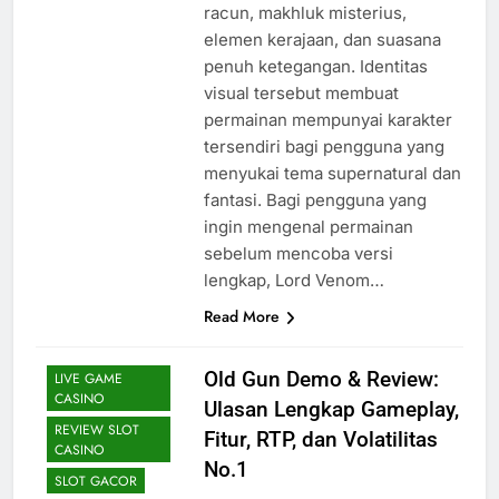
racun, makhluk misterius,
elemen kerajaan, dan suasana
penuh ketegangan. Identitas
visual tersebut membuat
permainan mempunyai karakter
BONUS SLOT
tersendiri bagi pengguna yang
CASINO
menyukai tema supernatural dan
GAME SLOT
fantasi. Bagi pengguna yang
JUDI BOLA
ingin mengenal permainan
sebelum mencoba versi
JUDI ONLINE
lengkap, Lord Venom…
JUDI POKER
Read More
JUDI SLOT
JUDI TOGEL
Old Gun Demo & Review:
LIVE GAME
CASINO
Ulasan Lengkap Gameplay,
REVIEW SLOT
Fitur, RTP, dan Volatilitas
CASINO
No.1
SLOT GACOR