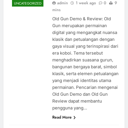
admin
1 week ago
0
9
UNCATEGORIZED
mins
Old Gun Demo & Review: Old
Gun merupakan permainan
digital yang mengangkat nuansa
klasik dan petualangan dengan
gaya visual yang terinspirasi dari
era koboi. Tema tersebut
menghadirkan suasana gurun,
BONUS SLOT
bangunan bergaya barat, simbol
CASINO
klasik, serta elemen petualangan
GAME SLOT
yang menjadi identitas utama
JUDI BOLA
permainan. Pencarian mengenai
JUDI ONLINE
Old Gun Demo dan Old Gun
Review dapat membantu
JUDI POKER
pengguna yang…
JUDI SLOT
Read More
JUDI TOGEL
LIVE GAME