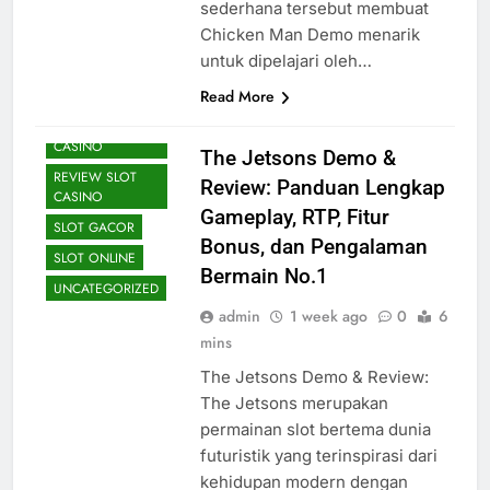
JUDI ONLINE
sederhana tersebut membuat
Chicken Man Demo menarik
JUDI POKER
untuk dipelajari oleh…
JUDI SLOT
Read More
JUDI TOGEL
LIVE GAME
CASINO
The Jetsons Demo &
REVIEW SLOT
Review: Panduan Lengkap
CASINO
Gameplay, RTP, Fitur
SLOT GACOR
Bonus, dan Pengalaman
SLOT ONLINE
Bermain No.1
UNCATEGORIZED
admin
1 week ago
0
6
mins
The Jetsons Demo & Review:
The Jetsons merupakan
permainan slot bertema dunia
futuristik yang terinspirasi dari
kehidupan modern dengan