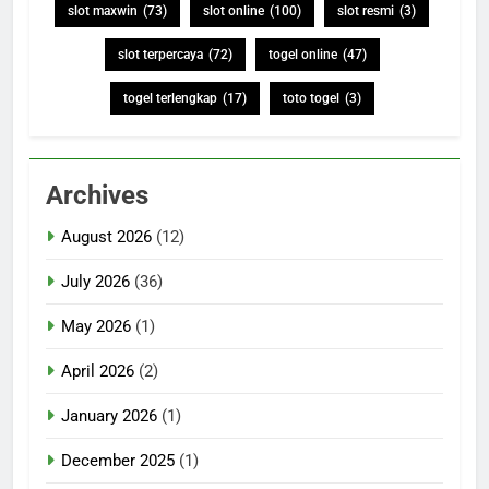
slot maxwin
(73)
slot online
(100)
slot resmi
(3)
slot terpercaya
(72)
togel online
(47)
togel terlengkap
(17)
toto togel
(3)
Archives
August 2026
(12)
July 2026
(36)
May 2026
(1)
April 2026
(2)
January 2026
(1)
December 2025
(1)