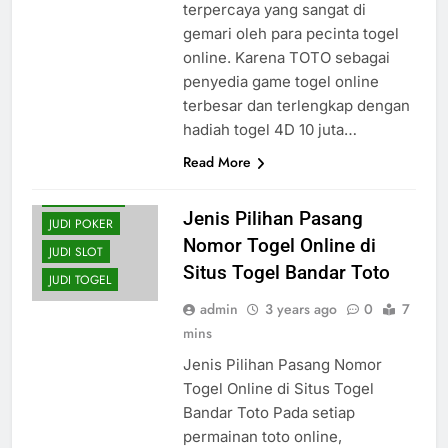
terpercaya yang sangat di
gemari oleh para pecinta togel
online. Karena TOTO sebagai
penyedia game togel online
terbesar dan terlengkap dengan
hadiah togel 4D 10 juta…
Read More
JUDI BOLA
JUDI ONLINE
Jenis Pilihan Pasang
JUDI POKER
Nomor Togel Online di
JUDI SLOT
Situs Togel Bandar Toto
JUDI TOGEL
admin
3 years ago
0
7
mins
Jenis Pilihan Pasang Nomor
Togel Online di Situs Togel
Bandar Toto Pada setiap
permainan toto online,