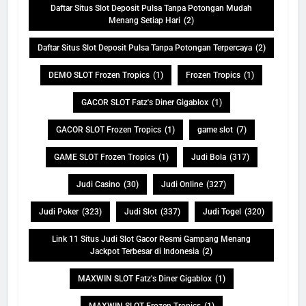
Daftar Situs Slot Deposit Pulsa Tanpa Potongan Mudah
Menang Setiap Hari
(2)
Daftar Situs Slot Deposit Pulsa Tanpa Potongan Terpercaya
(2)
DEMO SLOT Frozen Tropics
(1)
Frozen Tropics
(1)
GACOR SLOT Fatz's Diner Gigablox
(1)
GACOR SLOT Frozen Tropics
(1)
game slot
(7)
GAME SLOT Frozen Tropics
(1)
Judi Bola
(317)
Judi Casino
(30)
Judi Online
(327)
Judi Poker
(323)
Judi Slot
(337)
Judi Togel
(320)
Link 11 Situs Judi Slot Gacor Resmi Gampang Menang
Jackpot Terbesar di Indonesia
(2)
MAXWIN SLOT Fatz's Diner Gigablox
(1)