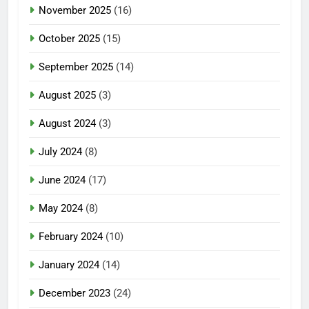
November 2025
(16)
October 2025
(15)
September 2025
(14)
August 2025
(3)
August 2024
(3)
July 2024
(8)
June 2024
(17)
May 2024
(8)
February 2024
(10)
January 2024
(14)
December 2023
(24)