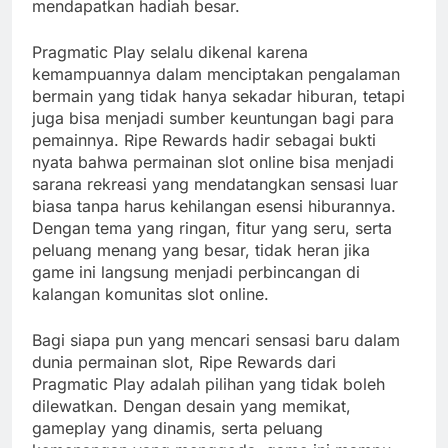
mendapatkan hadiah besar.
Pragmatic Play selalu dikenal karena
kemampuannya dalam menciptakan pengalaman
bermain yang tidak hanya sekadar hiburan, tetapi
juga bisa menjadi sumber keuntungan bagi para
pemainnya. Ripe Rewards hadir sebagai bukti
nyata bahwa permainan slot online bisa menjadi
sarana rekreasi yang mendatangkan sensasi luar
biasa tanpa harus kehilangan esensi hiburannya.
Dengan tema yang ringan, fitur yang seru, serta
peluang menang yang besar, tidak heran jika
game ini langsung menjadi perbincangan di
kalangan komunitas slot online.
Bagi siapa pun yang mencari sensasi baru dalam
dunia permainan slot, Ripe Rewards dari
Pragmatic Play adalah pilihan yang tidak boleh
dilewatkan. Dengan desain yang memikat,
gameplay yang dinamis, serta peluang