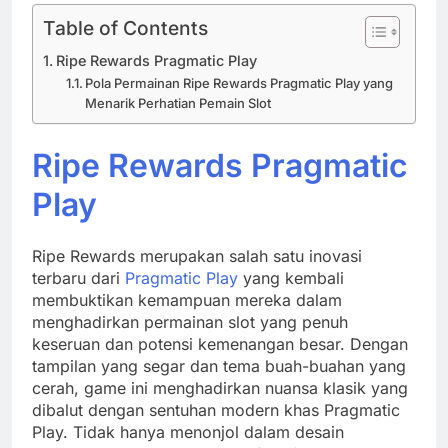
Table of Contents
Ripe Rewards Pragmatic Play
Pola Permainan Ripe Rewards Pragmatic Play yang
Menarik Perhatian Pemain Slot
Ripe Rewards Pragmatic
Play
Ripe Rewards merupakan salah satu inovasi
terbaru dari
Pragmatic Play
yang kembali
membuktikan kemampuan mereka dalam
menghadirkan permainan slot yang penuh
keseruan dan potensi kemenangan besar. Dengan
tampilan yang segar dan tema buah-buahan yang
cerah, game ini menghadirkan nuansa klasik yang
dibalut dengan sentuhan modern khas Pragmatic
Play. Tidak hanya menonjol dalam desain