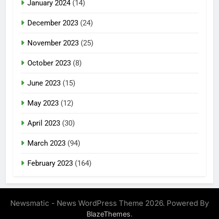
January 2024
(14)
December 2023
(24)
November 2023
(25)
October 2023
(8)
June 2023
(15)
May 2023
(12)
April 2023
(30)
March 2023
(94)
February 2023
(164)
Newsmatic - News WordPress Theme 2026. Powered By
.
BlazeThemes