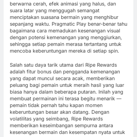
berwarna cerah, efek animasi yang halus, dan
suara latar yang menggugah semangat
menciptakan suasana bermain yang menghibur
sepanjang waktu. Pragmatic Play benar-benar tahu
bagaimana cara memadukan kesenangan visual
dengan potensi kemenangan yang menggiurkan,
sehingga setiap pemain merasa tertantang untuk
mencoba keberuntungan mereka di setiap spin.
Salah satu daya tarik utama dari Ripe Rewards
adalah fitur bonus dan pengganda kemenangan
yang dapat muncul secara acak, memberikan
peluang bagi pemain untuk meraih hasil yang luar
biasa hanya dalam beberapa putaran. Inilah yang
membuat permainan ini terasa begitu menarik —
pemain tidak pernah tahu kapan momen
keberuntungan besar akan datang. Dengan
volatilitas yang seimbang, Ripe Rewards
memberikan keseimbangan sempurna antara
kesenangan bermain dan kesempatan nyata untuk