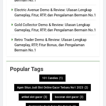
Bermain No.1
Electric Avenue Demo & Review: Ulasan Lengkap
Gameplay, Fitur, RTP, dan Pengalaman Bermain No.1
Gold Collector Demo & Review: Ulasan Lengkap
Gameplay, Fitur, RTP, dan Pengalaman Bermain No.1
Retro Trader Demo & Review: Ulasan Lengkap
Gameplay, RTP, Fitur Bonus, dan Pengalaman
Bermain No.1
Popular Tags
101 Candies
(1)
Agen Situs Judi Slot Online Gacor Terbaru No1 2023
(2)
artikel slot gacor
(3)
bocoran slot gacor
(3)