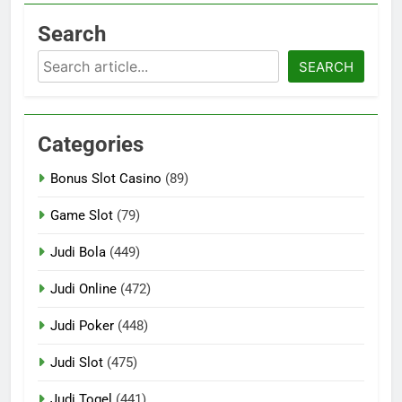
Search
Search
SEARCH
Categories
Bonus Slot Casino
(89)
Game Slot
(79)
Judi Bola
(449)
Judi Online
(472)
Judi Poker
(448)
Judi Slot
(475)
Judi Togel
(441)