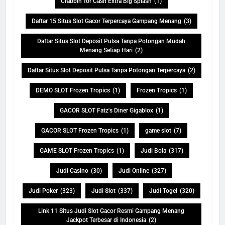
Crabbin' for Cash Extra Big Splash
(1)
Daftar 15 Situs Slot Gacor Terpercaya Gampang Menang
(3)
Daftar Situs Slot Deposit Pulsa Tanpa Potongan Mudah
Menang Setiap Hari
(2)
Daftar Situs Slot Deposit Pulsa Tanpa Potongan Terpercaya
(2)
DEMO SLOT Frozen Tropics
(1)
Frozen Tropics
(1)
GACOR SLOT Fatz's Diner Gigablox
(1)
GACOR SLOT Frozen Tropics
(1)
game slot
(7)
GAME SLOT Frozen Tropics
(1)
Judi Bola
(317)
Judi Casino
(30)
Judi Online
(327)
Judi Poker
(323)
Judi Slot
(337)
Judi Togel
(320)
Link 11 Situs Judi Slot Gacor Resmi Gampang Menang
Jackpot Terbesar di Indonesia
(2)