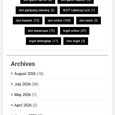
slot gampang menang
(2)
SLOT Ladybug Luck
(1)
slot maxwin
(73)
slot online
(100)
slot resmi
(3)
slot terpercaya
(72)
togel online
(47)
togel terlengkap
(17)
toto togel
(3)
Archives
August 2026
(16)
July 2026
(36)
May 2026
(1)
April 2026
(2)