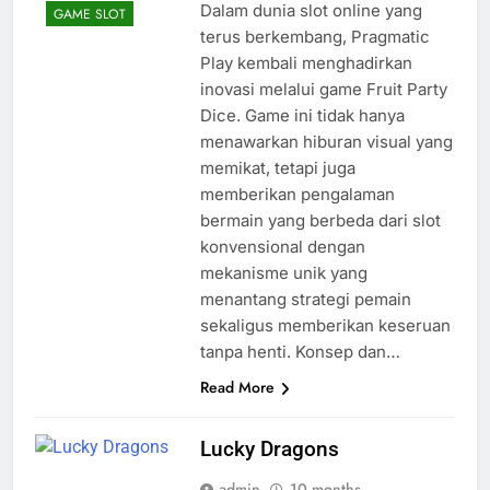
Dalam dunia slot online yang
GAME SLOT
terus berkembang, Pragmatic
Play kembali menghadirkan
inovasi melalui game Fruit Party
Dice. Game ini tidak hanya
menawarkan hiburan visual yang
memikat, tetapi juga
memberikan pengalaman
bermain yang berbeda dari slot
konvensional dengan
mekanisme unik yang
menantang strategi pemain
sekaligus memberikan keseruan
tanpa henti. Konsep dan…
Read More
Lucky Dragons
admin
10 months