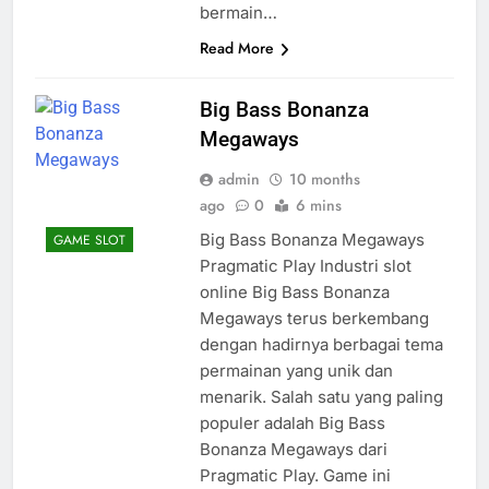
bermain…
Read More
Big Bass Bonanza
Megaways
admin
10 months
ago
0
6 mins
Big Bass Bonanza Megaways
GAME SLOT
Pragmatic Play Industri slot
online Big Bass Bonanza
Megaways terus berkembang
dengan hadirnya berbagai tema
permainan yang unik dan
menarik. Salah satu yang paling
populer adalah Big Bass
Bonanza Megaways dari
Pragmatic Play. Game ini