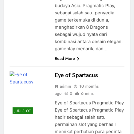
budaya Asia. Pragmatic Play,
sebagai salah satu penyedia
game terkemuka di dunia,
menghadirkan 8 Dragons
sebagai wujud nyata dari
kombinasi antara desain elegan,
gameplay menarik, dan…
Read More
Eye of Spartacus
admin
10 months
ago
0
6 mins
Eye of Spartacus Pragmatic Play
Eye of Spartacus Pragmatic Play
JUDI SLOT
hadir sebagai salah satu
permainan slot yang berhasil
memikat perhatian para pecinta