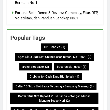
Bermain No.1
Fortune Bells Demo & Review: Gameplay, Fitur, RTP,
Volatilitas, dan Panduan Lengkap No.1
Popular Tags
101 Candies
(1)
Agen Situs Judi Slot Online Gacor Terbaru No1 2023
(2)
artikel slot gacor
(3)
bocoran slot gacor
(3)
Crabbin' for Cash Extra Big Splash
(1)
Daftar 15 Situs Slot Gacor Terpercaya Gampang Menang
(3)
Daftar Situs Slot Deposit Pulsa Tanpa Potongan Mudah
Menang Setiap Hari
(2)