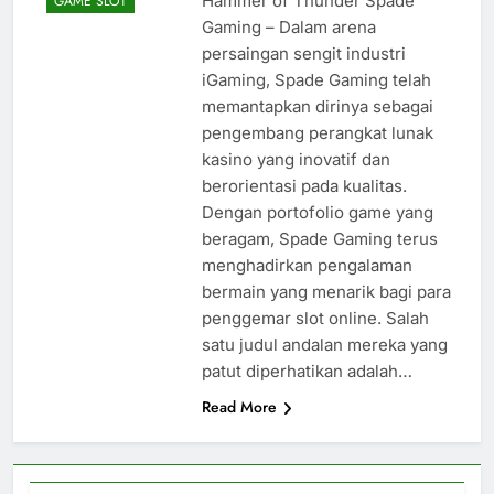
Hammer of Thunder Spade
GAME SLOT
Gaming – Dalam arena
persaingan sengit industri
iGaming, Spade Gaming telah
memantapkan dirinya sebagai
pengembang perangkat lunak
kasino yang inovatif dan
berorientasi pada kualitas.
Dengan portofolio game yang
beragam, Spade Gaming terus
menghadirkan pengalaman
bermain yang menarik bagi para
penggemar slot online. Salah
satu judul andalan mereka yang
patut diperhatikan adalah…
Read More