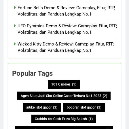
Fortune Bells Demo & Review: Gameplay, Fitur, RTP,
Volatilitas, dan Panduan Lengkap No.1
UFO Pyramids Demo & Review: Gameplay, Fitur, RTP,
Volatilitas, dan Panduan Lengkap No.1
Wicked Kitty Demo & Review: Gameplay, Fitur, RTP,
Volatilitas, dan Panduan Lengkap No.1
Popular Tags
101 Candies
(1)
Agen Situs Judi Slot Online Gacor Terbaru No1 2023
(2)
artikel slot gacor
(3)
bocoran slot gacor
(3)
Crabbin' for Cash Extra Big Splash
(1)