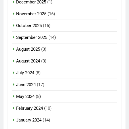
December 2025
(1)
November 2025
(16)
October 2025
(15)
September 2025
(14)
August 2025
(3)
August 2024
(3)
July 2024
(8)
June 2024
(17)
May 2024
(8)
February 2024
(10)
January 2024
(14)