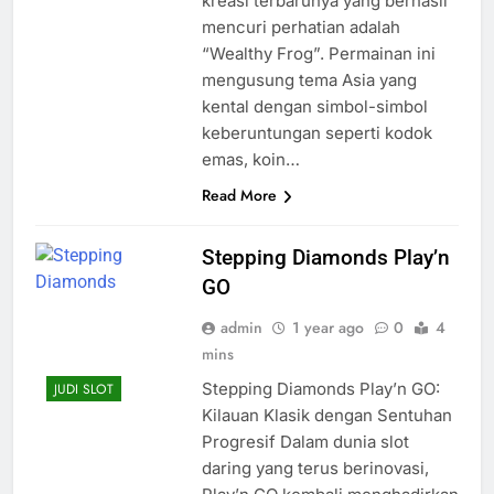
kreasi terbarunya yang berhasil
mencuri perhatian adalah
“Wealthy Frog”. Permainan ini
mengusung tema Asia yang
kental dengan simbol-simbol
keberuntungan seperti kodok
emas, koin…
Read More
Stepping Diamonds Play’n
GO
admin
1 year ago
0
4
mins
Stepping Diamonds Play’n GO:
JUDI SLOT
Kilauan Klasik dengan Sentuhan
Progresif Dalam dunia slot
daring yang terus berinovasi,