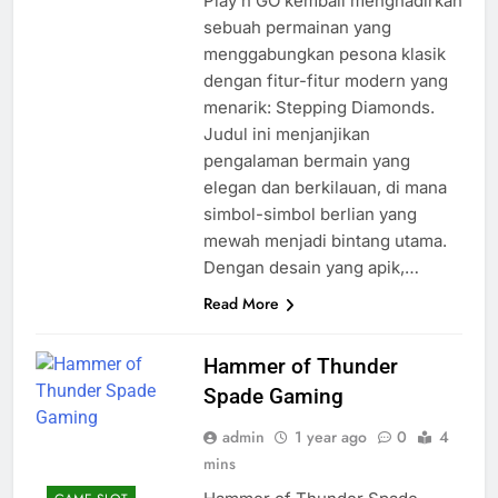
Play’n GO kembali menghadirkan
sebuah permainan yang
menggabungkan pesona klasik
dengan fitur-fitur modern yang
menarik: Stepping Diamonds.
Judul ini menjanjikan
pengalaman bermain yang
elegan dan berkilauan, di mana
simbol-simbol berlian yang
mewah menjadi bintang utama.
Dengan desain yang apik,…
Read More
Hammer of Thunder
Spade Gaming
admin
1 year ago
0
4
mins