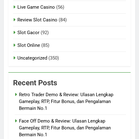
Live Game Casino
(56)
Review Slot Casino
(84)
Slot Gacor
(92)
Slot Online
(85)
Uncategorized
(350)
Recent Posts
Retro Trader Demo & Review: Ulasan Lengkap
Gameplay, RTP, Fitur Bonus, dan Pengalaman
Bermain No.1
Face Off Demo & Review: Ulasan Lengkap
Gameplay, RTP, Fitur Bonus, dan Pengalaman
Bermain No.1