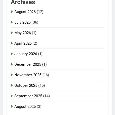
Archives
August 2026
(12)
July 2026
(36)
May 2026
(1)
April 2026
(2)
January 2026
(1)
December 2025
(1)
November 2025
(16)
October 2025
(15)
September 2025
(14)
August 2025
(3)