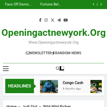
UFO Pyramids
Retro Trader
Skip
RTP, Volatilitas,
Gameplay, RTP,
Lengkap
Gameplay, Fitur,
Demo & Review:
Demo & Review:
Face Off Demo &
Fortune Bells
dan Panduan
Fitur Bonus, dan
Gameplay, RTP,
RTP, Volatilitas,
Gameplay, Fitur,
Ulasan Lengkap
to
Review: Ulasan
Demo & Review:
UFO Pyramids
Lengkap No.1
Pengalaman
Fitur Bonus, dan
dan Panduan
RTP, Volatilitas,
Gameplay, RTP,
Lengkap
Gameplay, Fitur,
Demo & Review:
content
Bermain No.1
Pengalaman
Lengkap No.1
dan Panduan
Fitur Bonus, dan
Gameplay, RTP,
RTP, Volatilitas,
Gameplay, Fitur,
Bermain No.1
Lengkap No.1
Pengalaman
Fitur Bonus, dan
dan Panduan
RTP, Volatilitas,
Bermain No.1
Pengalaman
Lengkap No.1
dan Panduan
Bermain No.1
Lengkap No.1
Openingactnewyork.org
Www.openingactnewyork.org
NEWSLETTER
RANDOM NEWS
Cosmic Cash
Congo Cash
HEADLINES
8 Months Ago
8 Months Ago
Home
Judi Slot
Wild Wild Riches