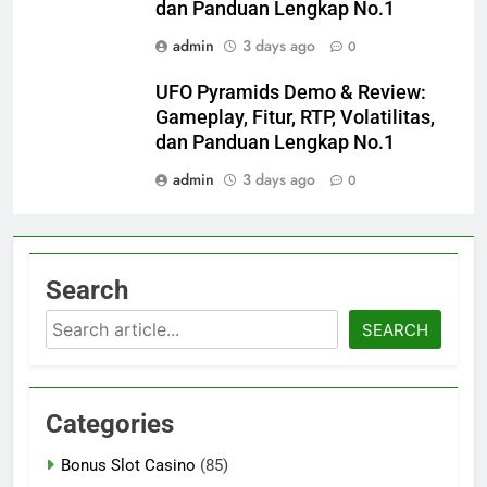
dan Panduan Lengkap No.1
admin
3 days ago
0
UFO Pyramids Demo & Review:
Gameplay, Fitur, RTP, Volatilitas,
dan Panduan Lengkap No.1
admin
3 days ago
0
Search
Search
SEARCH
Categories
Bonus Slot Casino
(85)