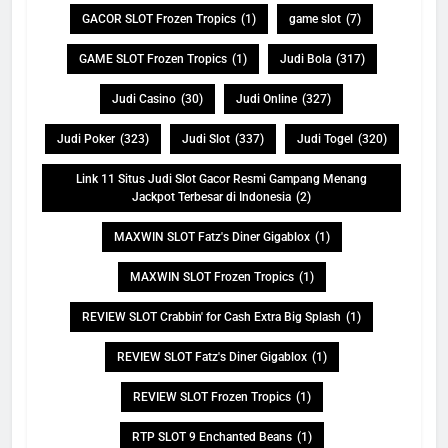
GACOR SLOT Frozen Tropics
(1)
game slot
(7)
GAME SLOT Frozen Tropics
(1)
Judi Bola
(317)
Judi Casino
(30)
Judi Online
(327)
Judi Poker
(323)
Judi Slot
(337)
Judi Togel
(320)
Link 11 Situs Judi Slot Gacor Resmi Gampang Menang
Jackpot Terbesar di Indonesia
(2)
MAXWIN SLOT Fatz's Diner Gigablox
(1)
MAXWIN SLOT Frozen Tropics
(1)
REVIEW SLOT Crabbin' for Cash Extra Big Splash
(1)
REVIEW SLOT Fatz's Diner Gigablox
(1)
REVIEW SLOT Frozen Tropics
(1)
RTP SLOT 9 Enchanted Beans
(1)