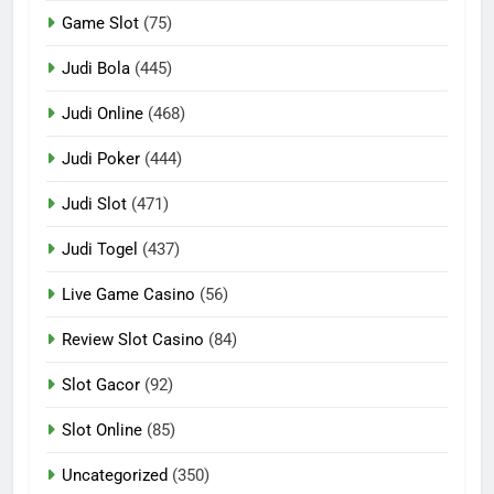
Game Slot
(75)
Judi Bola
(445)
Judi Online
(468)
Judi Poker
(444)
Judi Slot
(471)
Judi Togel
(437)
Live Game Casino
(56)
Review Slot Casino
(84)
Slot Gacor
(92)
Slot Online
(85)
Uncategorized
(350)