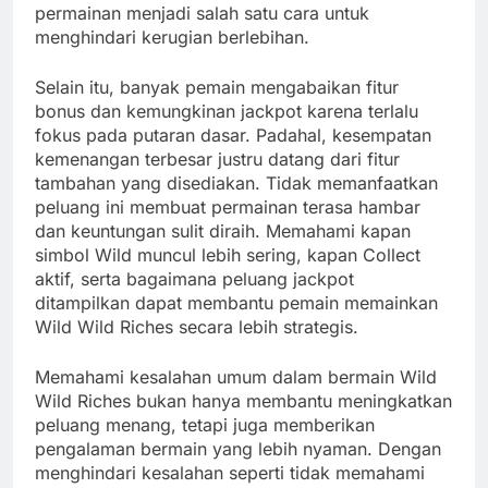
permainan menjadi salah satu cara untuk
menghindari kerugian berlebihan.
Selain itu, banyak pemain mengabaikan fitur
bonus dan kemungkinan jackpot karena terlalu
fokus pada putaran dasar. Padahal, kesempatan
kemenangan terbesar justru datang dari fitur
tambahan yang disediakan. Tidak memanfaatkan
peluang ini membuat permainan terasa hambar
dan keuntungan sulit diraih. Memahami kapan
simbol Wild muncul lebih sering, kapan Collect
aktif, serta bagaimana peluang jackpot
ditampilkan dapat membantu pemain memainkan
Wild Wild Riches secara lebih strategis.
Memahami kesalahan umum dalam bermain Wild
Wild Riches bukan hanya membantu meningkatkan
peluang menang, tetapi juga memberikan
pengalaman bermain yang lebih nyaman. Dengan
menghindari kesalahan seperti tidak memahami