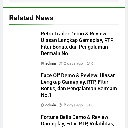
Related News
Retro Trader Demo & Review:
Ulasan Lengkap Gameplay, RTP,
Fitur Bonus, dan Pengalaman
Bermain No.1
admin
2 days ago
0
Face Off Demo & Review: Ulasan
Lengkap Gameplay, RTP, Fitur
Bonus, dan Pengalaman Bermain
No.1
admin
2 days ago
0
Fortune Bells Demo & Review:
Gameplay, Fitur, RTP, Volatilitas,