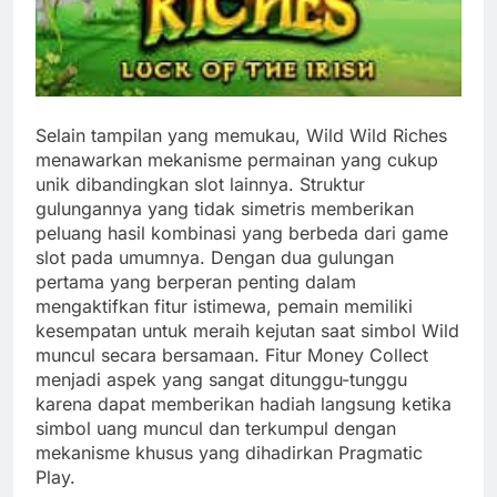
Selain tampilan yang memukau, Wild Wild Riches
menawarkan mekanisme permainan yang cukup
unik dibandingkan slot lainnya. Struktur
gulungannya yang tidak simetris memberikan
peluang hasil kombinasi yang berbeda dari game
slot pada umumnya. Dengan dua gulungan
pertama yang berperan penting dalam
mengaktifkan fitur istimewa, pemain memiliki
kesempatan untuk meraih kejutan saat simbol Wild
muncul secara bersamaan. Fitur Money Collect
menjadi aspek yang sangat ditunggu-tunggu
karena dapat memberikan hadiah langsung ketika
simbol uang muncul dan terkumpul dengan
mekanisme khusus yang dihadirkan Pragmatic
Play.