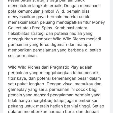
kesempatan strategis bagi pemain untuk
menentukan langkah terbaik. Dengan memahami
pola kemunculan simbol Wild, pemain bisa
menyesuaikan gaya bermain mereka untuk
memaksimalkan peluang mendapatkan fitur Money
Collect atau Free Spins. Kombinasi antara
fleksibilitas strategi dan potensi hadiah yang
menggiurkan membuat Wild Wild Riches menjadi
permainan yang terus digemari dan mampu
memberikan pengalaman yang berbeda di setiap
sesi permainan.
Wild Wild Riches dari Pragmatic Play adalah
permainan yang menggabungkan tema menarik,
fitur kaya, dan potensi kemenangan besar dalam
satu paket lengkap. Dengan visual memukau dan
gameplay yang seru, permainan ini cocok bagi
pemain yang mencari pengalaman bermain yang
tidak hanya menghibur, tetapi juga memberikan
peluang untuk meraih hadiah bernilai tinggi. Setiap
putaran memberikan harapan baru, dan dengan