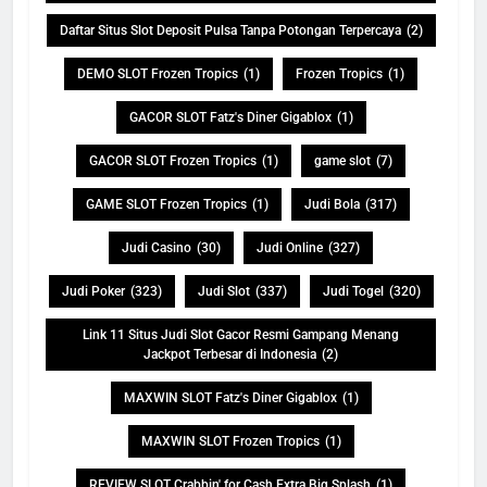
Daftar Situs Slot Deposit Pulsa Tanpa Potongan Terpercaya
(2)
DEMO SLOT Frozen Tropics
(1)
Frozen Tropics
(1)
GACOR SLOT Fatz's Diner Gigablox
(1)
GACOR SLOT Frozen Tropics
(1)
game slot
(7)
GAME SLOT Frozen Tropics
(1)
Judi Bola
(317)
Judi Casino
(30)
Judi Online
(327)
Judi Poker
(323)
Judi Slot
(337)
Judi Togel
(320)
Link 11 Situs Judi Slot Gacor Resmi Gampang Menang
Jackpot Terbesar di Indonesia
(2)
MAXWIN SLOT Fatz's Diner Gigablox
(1)
MAXWIN SLOT Frozen Tropics
(1)
REVIEW SLOT Crabbin' for Cash Extra Big Splash
(1)