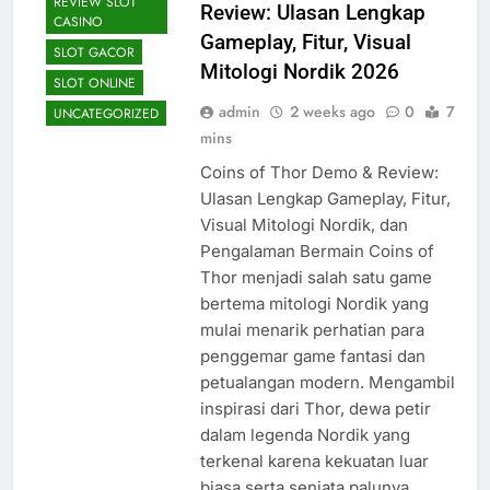
REVIEW SLOT
Review: Ulasan Lengkap
CASINO
Gameplay, Fitur, Visual
SLOT GACOR
Mitologi Nordik 2026
SLOT ONLINE
admin
2 weeks ago
0
7
UNCATEGORIZED
mins
Coins of Thor Demo & Review:
Ulasan Lengkap Gameplay, Fitur,
Visual Mitologi Nordik, dan
Pengalaman Bermain Coins of
Thor menjadi salah satu game
bertema mitologi Nordik yang
BONUS SLOT
mulai menarik perhatian para
CASINO
penggemar game fantasi dan
GAME SLOT
petualangan modern. Mengambil
JUDI BOLA
inspirasi dari Thor, dewa petir
JUDI ONLINE
dalam legenda Nordik yang
terkenal karena kekuatan luar
JUDI POKER
biasa serta senjata palunya…