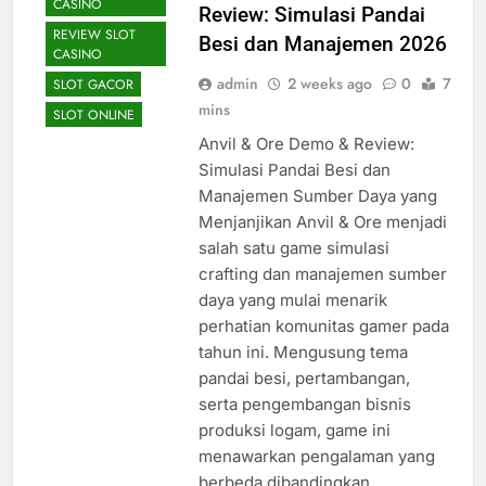
CASINO
Review: Simulasi Pandai
REVIEW SLOT
Besi dan Manajemen 2026
CASINO
admin
2 weeks ago
0
7
SLOT GACOR
mins
SLOT ONLINE
Anvil & Ore Demo & Review:
Simulasi Pandai Besi dan
Manajemen Sumber Daya yang
Menjanjikan Anvil & Ore menjadi
salah satu game simulasi
crafting dan manajemen sumber
daya yang mulai menarik
perhatian komunitas gamer pada
BONUS SLOT
tahun ini. Mengusung tema
CASINO
pandai besi, pertambangan,
GAME SLOT
serta pengembangan bisnis
JUDI BOLA
produksi logam, game ini
JUDI ONLINE
menawarkan pengalaman yang
berbeda dibandingkan
JUDI POKER