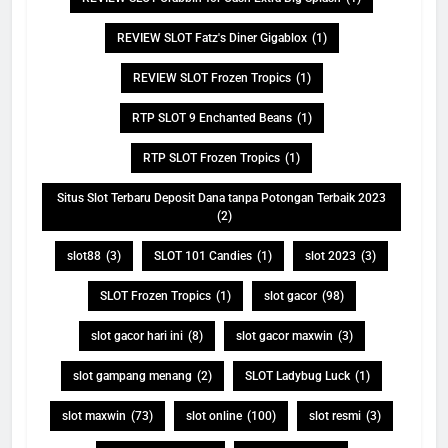
REVIEW SLOT Fatz's Diner Gigablox
(1)
REVIEW SLOT Frozen Tropics
(1)
RTP SLOT 9 Enchanted Beans
(1)
RTP SLOT Frozen Tropics
(1)
Situs Slot Terbaru Deposit Dana tanpa Potongan Terbaik 2023
(2)
slot88
(3)
SLOT 101 Candies
(1)
slot 2023
(3)
SLOT Frozen Tropics
(1)
slot gacor
(98)
slot gacor hari ini
(8)
slot gacor maxwin
(3)
slot gampang menang
(2)
SLOT Ladybug Luck
(1)
slot maxwin
(73)
slot online
(100)
slot resmi
(3)