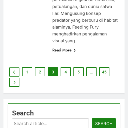
petualangan, dan dunia satwa
liar. Mengusung konsep
predator yang berburu di habitat
alaminya, Feeding Fury
menghadirkan pengalaman
visual yang…
Read More
1
2
3
4
5
…
45
Search
Search
SEARCH