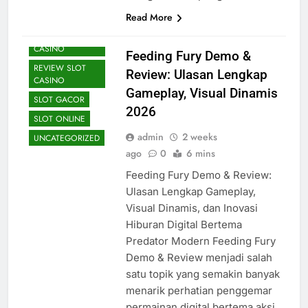
Read More
JUDI TOGEL
LIVE GAME
CASINO
Feeding Fury Demo &
REVIEW SLOT
Review: Ulasan Lengkap
CASINO
Gameplay, Visual Dinamis
SLOT GACOR
2026
SLOT ONLINE
admin
2 weeks
UNCATEGORIZED
ago
0
6 mins
Feeding Fury Demo & Review:
Ulasan Lengkap Gameplay,
Visual Dinamis, dan Inovasi
Hiburan Digital Bertema
Predator Modern Feeding Fury
Demo & Review menjadi salah
satu topik yang semakin banyak
menarik perhatian penggemar
permainan digital bertema aksi,