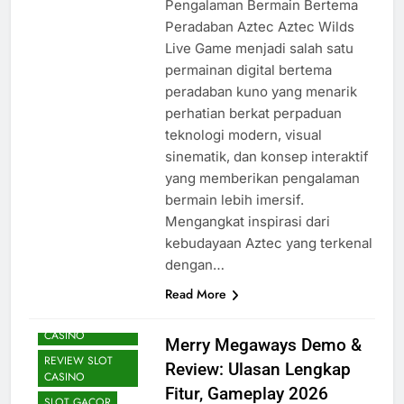
Pengalaman Bermain Bertema
Peradaban Aztec Aztec Wilds
Live Game menjadi salah satu
permainan digital bertema
peradaban kuno yang menarik
perhatian berkat perpaduan
BONUS SLOT
teknologi modern, visual
CASINO
sinematik, dan konsep interaktif
GAME SLOT
yang memberikan pengalaman
JUDI BOLA
bermain lebih imersif.
JUDI ONLINE
Mengangkat inspirasi dari
kebudayaan Aztec yang terkenal
JUDI POKER
dengan…
JUDI SLOT
Read More
JUDI TOGEL
LIVE GAME
CASINO
Merry Megaways Demo &
REVIEW SLOT
Review: Ulasan Lengkap
CASINO
Fitur, Gameplay 2026
SLOT GACOR