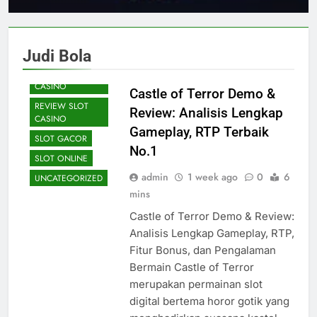
JUDI POKER
JUDI SLOT
Judi Bola
JUDI TOGEL
LIVE GAME
CASINO
Castle of Terror Demo &
REVIEW SLOT
Review: Analisis Lengkap
CASINO
Gameplay, RTP Terbaik
SLOT GACOR
No.1
SLOT ONLINE
admin
1 week ago
0
6
UNCATEGORIZED
mins
Castle of Terror Demo & Review:
Analisis Lengkap Gameplay, RTP,
Fitur Bonus, dan Pengalaman
Bermain Castle of Terror
merupakan permainan slot
digital bertema horor gotik yang