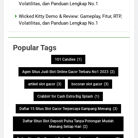
Volatilitas, dan Panduan Lengkap No.1
Wicked Kitty Demo & Review: Gameplay, Fitur, RTP,
Volatilitas, dan Panduan Lengkap No.1
Popular Tags
101 Candies
(1)
Agen Situs Judi Slot Online Gacor Terbaru No1 2023
(2)
artikel slot gacor
(3)
bocoran slot gacor
(3)
Crabbin' for Cash Extra Big Splash
(1)
Daftar 15 Situs Slot Gacor Terpercaya Gampang Menang
(3)
Daftar Situs Slot Deposit Pulsa Tanpa Potongan Mudah
Menang Setiap Hari
(2)