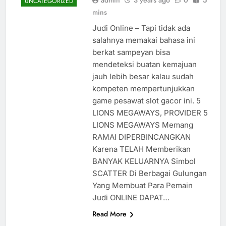
admin
3 years ago
0
5
UNCATEGORIZED
mins
Judi Online – Tapi tidak ada
salahnya memakai bahasa ini
berkat sampeyan bisa
mendeteksi buatan kemajuan
jauh lebih besar kalau sudah
kompeten mempertunjukkan
game pesawat slot gacor ini. 5
LIONS MEGAWAYS, PROVIDER 5
LIONS MEGAWAYS Memang
RAMAI DIPERBINCANGKAN
Karena TELAH Memberikan
BANYAK KELUARNYA Simbol
SCATTER Di Berbagai Gulungan
Yang Membuat Para Pemain
Judi ONLINE DAPAT…
Read More