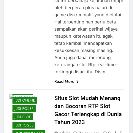
sloter bersahaja kejatuhan tetapi
oleh berperan plus naluri di
game diskriminatif yang dicintai.
Hal terpenting nan perlu beta
sampaikan akan perihal wijaya
maupun ketewasan itu agak
tetap kembali mendapatkan
kesuksesan masing masing.
Anda juga dapat merenung
keterangan slot Rtp real-time
tertinggi disaat itu. Disini…
Read More
JUDI BOLA
Situs Slot Mudah Menang
JUDI ONLINE
dan Bocoran RTP Slot
JUDI POKER
Gacor Terlengkap di Dunia
JUDI SLOT
Tahun 2023
JUDI TOGEL