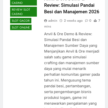
CASINO
Review: Simulasi Pandai
REVIEW SLOT
Besi dan Manajemen 2026
CASINO
admin
2 weeks ago
0
7
SLOT GACOR
mins
SLOT ONLINE
Anvil & Ore Demo & Review:
Simulasi Pandai Besi dan
Manajemen Sumber Daya yang
Menjanjikan Anvil & Ore menjadi
salah satu game simulasi
crafting dan manajemen sumber
daya yang mulai menarik
perhatian komunitas gamer pada
BONUS SLOT
tahun ini. Mengusung tema
CASINO
pandai besi, pertambangan,
GAME SLOT
serta pengembangan bisnis
JUDI BOLA
produksi logam, game ini
JUDI ONLINE
menawarkan pengalaman yang