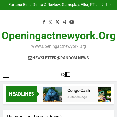
Face Off Demo & Review: Ulasan Lengkap Gameplay,
Skip
No.1
RTP, Fitur Bonus, dan Pengalaman Bermain No.1
Fortune Bells Demo & Review: Gameplay, Fitur, RTP,
to
Volatilitas, dan Panduan Lengkap No.1
UFO Pyramids Demo & Review: Gameplay, Fitur, RTP,
Volatilitas, dan Panduan Lengkap No.1
Retro Trader Demo & Review: Ulasan Lengkap
content
Gameplay, RTP, Fitur Bonus, dan Pengalaman Bermain
Face Off Demo & Review: Ulasan Lengkap Gameplay,
No.1
RTP, Fitur Bonus, dan Pengalaman Bermain No.1
Fortune Bells Demo & Review: Gameplay, Fitur, RTP,
Volatilitas, dan Panduan Lengkap No.1
UFO Pyramids Demo & Review: Gameplay, Fitur, RTP,
Openingactnewyork.org
Volatilitas, dan Panduan Lengkap No.1
Www.openingactnewyork.org
NEWSLETTER
RANDOM NEWS
BONUS SLOT
Cosmic Cash
Congo Cash
HEADLINES
CASINO
8 Months Ago
8 Months Ago
GAME SLOT
JUDI BOLA
Home
Judi Togel
Page 3
JUDI ONLINE