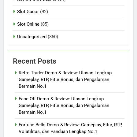
Slot Gacor
(92)
Slot Online
(85)
Uncategorized
(350)
Recent Posts
Retro Trader Demo & Review: Ulasan Lengkap
Gameplay, RTP, Fitur Bonus, dan Pengalaman
Bermain No.1
Face Off Demo & Review: Ulasan Lengkap
Gameplay, RTP, Fitur Bonus, dan Pengalaman
Bermain No.1
Fortune Bells Demo & Review: Gameplay, Fitur, RTP,
Volatilitas, dan Panduan Lengkap No.1