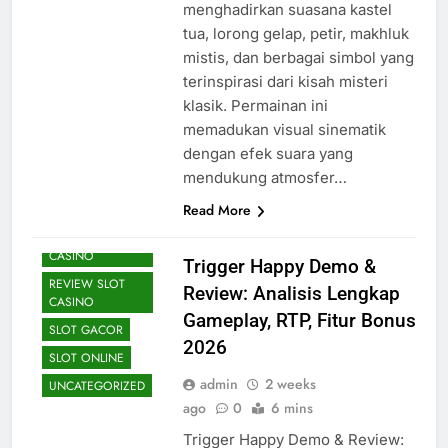
menghadirkan suasana kastel
BONUS SLOT
tua, lorong gelap, petir, makhluk
CASINO
mistis, dan berbagai simbol yang
GAME SLOT
terinspirasi dari kisah misteri
JUDI BOLA
klasik. Permainan ini
JUDI ONLINE
memadukan visual sinematik
dengan efek suara yang
JUDI POKER
mendukung atmosfer…
JUDI SLOT
Read More
JUDI TOGEL
LIVE GAME
CASINO
Trigger Happy Demo &
REVIEW SLOT
Review: Analisis Lengkap
CASINO
Gameplay, RTP, Fitur Bonus
SLOT GACOR
2026
SLOT ONLINE
admin
2 weeks
UNCATEGORIZED
ago
0
6 mins
Trigger Happy Demo & Review: