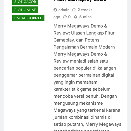
SLOT GACOR
admin
2 weeks
SLOT ONLINE
ago
0
6 mins
UNCATEGORIZED
Merry Megaways Demo &
Review: Ulasan Lengkap Fitur,
Gameplay, dan Potensi
Pengalaman Bermain Modern
Merry Megaways Demo &
Review menjadi salah satu
pencarian populer di kalangan
penggemar permainan digital
yang ingin memahami
BONUS SLOT
karakteristik game sebelum
CASINO
mencoba versi penuh. Dengan
GAME SLOT
mengusung mekanisme
JUDI BOLA
Megaways yang terkenal karena
JUDI ONLINE
jumlah kombinasi dinamis di
setiap putaran, Merry Megaways
JUDI POKER