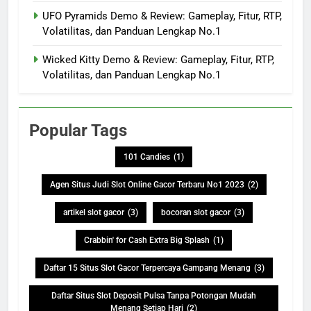
UFO Pyramids Demo & Review: Gameplay, Fitur, RTP,
Volatilitas, dan Panduan Lengkap No.1
Wicked Kitty Demo & Review: Gameplay, Fitur, RTP,
Volatilitas, dan Panduan Lengkap No.1
Popular Tags
101 Candies
(1)
Agen Situs Judi Slot Online Gacor Terbaru No1 2023
(2)
artikel slot gacor
(3)
bocoran slot gacor
(3)
Crabbin' for Cash Extra Big Splash
(1)
Daftar 15 Situs Slot Gacor Terpercaya Gampang Menang
(3)
Daftar Situs Slot Deposit Pulsa Tanpa Potongan Mudah
Menang Setiap Hari
(2)