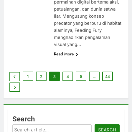
permainan digital bertema aksi,
petualangan, dan dunia satwa
liar. Mengusung konsep
predator yang berburu di habitat
alaminya, Feeding Fury
menghadirkan pengalaman
visual yang…
Read More
1
2
3
4
5
…
44
Search
Search
SEARCH