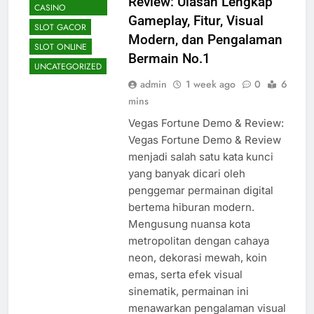
Review: Ulasan Lengkap
CASINO
Gameplay, Fitur, Visual
SLOT GACOR
Modern, dan Pengalaman
SLOT ONLINE
Bermain No.1
UNCATEGORIZED
admin
1 week ago
0
6
mins
Vegas Fortune Demo & Review:
Vegas Fortune Demo & Review
menjadi salah satu kata kunci
yang banyak dicari oleh
penggemar permainan digital
bertema hiburan modern.
Mengusung nuansa kota
metropolitan dengan cahaya
BONUS SLOT
neon, dekorasi mewah, koin
CASINO
emas, serta efek visual
GAME SLOT
sinematik, permainan ini
JUDI BOLA
menawarkan pengalaman visual