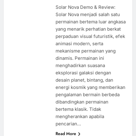
Solar Nova Demo & Review:
Solar Nova menjadi salah satu
permainan bertema luar angkasa
yang menarik perhatian berkat
perpaduan visual futuristik, efek
animasi modern, serta
mekanisme permainan yang
dinamis. Permainan ini
menghadirkan suasana
eksplorasi galaksi dengan
BONUS SLOT
desain planet, bintang, dan
CASINO
energi kosmik yang memberikan
GAME SLOT
pengalaman bermain berbeda
JUDI BOLA
dibandingkan permainan
JUDI ONLINE
bertema klasik. Tidak
mengherankan apabila
JUDI POKER
pencarian…
JUDI SLOT
Read More
JUDI TOGEL