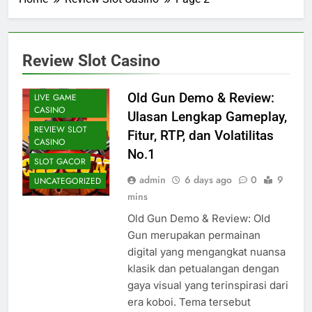
JUDI ONLINE
JUDI POKER
Review Slot Casino
JUDI SLOT
JUDI TOGEL
Old Gun Demo & Review:
LIVE GAME
CASINO
Ulasan Lengkap Gameplay,
REVIEW SLOT
Fitur, RTP, dan Volatilitas
CASINO
No.1
SLOT GACOR
admin
6 days ago
0
9
UNCATEGORIZED
mins
Old Gun Demo & Review: Old
Gun merupakan permainan
digital yang mengangkat nuansa
klasik dan petualangan dengan
gaya visual yang terinspirasi dari
era koboi. Tema tersebut