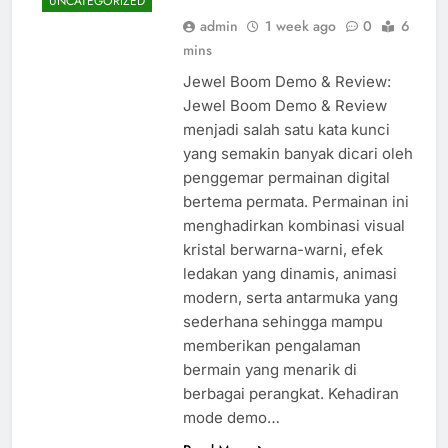
UNCATEGORIZED
admin
1 week ago
0
6
mins
Jewel Boom Demo & Review:
Jewel Boom Demo & Review
menjadi salah satu kata kunci
yang semakin banyak dicari oleh
penggemar permainan digital
bertema permata. Permainan ini
menghadirkan kombinasi visual
kristal berwarna-warni, efek
ledakan yang dinamis, animasi
modern, serta antarmuka yang
sederhana sehingga mampu
memberikan pengalaman
bermain yang menarik di
berbagai perangkat. Kehadiran
mode demo…