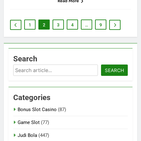
Read More
1
2
3
4
…
9
Search
Search
SEARCH
Categories
Bonus Slot Casino
(87)
Game Slot
(77)
Judi Bola
(447)