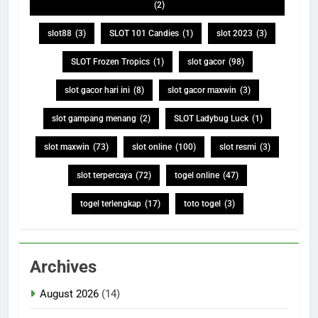
(2)
slot88
(3)
SLOT 101 Candies
(1)
slot 2023
(3)
SLOT Frozen Tropics
(1)
slot gacor
(98)
slot gacor hari ini
(8)
slot gacor maxwin
(3)
slot gampang menang
(2)
SLOT Ladybug Luck
(1)
slot maxwin
(73)
slot online
(100)
slot resmi
(3)
slot terpercaya
(72)
togel online
(47)
togel terlengkap
(17)
toto togel
(3)
Archives
August 2026
(14)