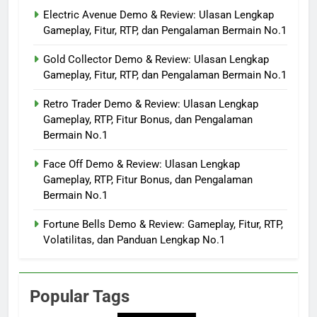
Electric Avenue Demo & Review: Ulasan Lengkap
Gameplay, Fitur, RTP, dan Pengalaman Bermain No.1
Gold Collector Demo & Review: Ulasan Lengkap
Gameplay, Fitur, RTP, dan Pengalaman Bermain No.1
Retro Trader Demo & Review: Ulasan Lengkap
Gameplay, RTP, Fitur Bonus, dan Pengalaman
Bermain No.1
Face Off Demo & Review: Ulasan Lengkap
Gameplay, RTP, Fitur Bonus, dan Pengalaman
Bermain No.1
Fortune Bells Demo & Review: Gameplay, Fitur, RTP,
Volatilitas, dan Panduan Lengkap No.1
Popular Tags