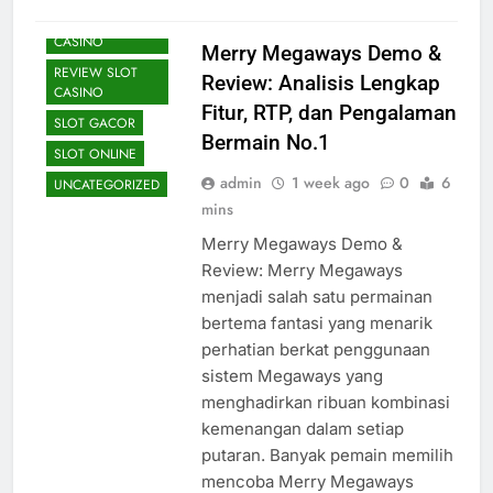
LIVE GAME
CASINO
Merry Megaways Demo &
REVIEW SLOT
Review: Analisis Lengkap
CASINO
Fitur, RTP, dan Pengalaman
SLOT GACOR
Bermain No.1
SLOT ONLINE
admin
1 week ago
0
6
UNCATEGORIZED
mins
Merry Megaways Demo &
Review: Merry Megaways
menjadi salah satu permainan
bertema fantasi yang menarik
perhatian berkat penggunaan
sistem Megaways yang
menghadirkan ribuan kombinasi
kemenangan dalam setiap
putaran. Banyak pemain memilih
mencoba Merry Megaways