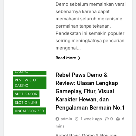
BONUS SLOT
Demo sebelum memainkan versi
CASINO
sebenarnya karena dapat
GAME SLOT
memahami seluruh mekanisme
JUDI BOLA
permainan tanpa tekanan.
JUDI ONLINE
Pendekatan ini semakin populer
seiring meningkatnya pencarian
JUDI POKER
mengenai…
JUDI SLOT
Read More
JUDI TOGEL
LIVE GAME
CASINO
Rebel Paws Demo &
REVIEW SLOT
Review: Ulasan Lengkap
CASINO
Gameplay, Fitur, Visual
SLOT GACOR
Karakter Hewan, dan
SLOT ONLINE
Pengalaman Bermain No.1
UNCATEGORIZED
admin
1 week ago
0
6
mins
Rebel Paws Demo & Review: