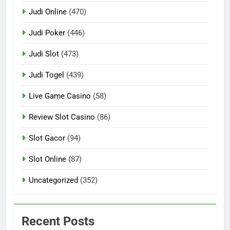
Judi Online
(470)
Judi Poker
(446)
Judi Slot
(473)
Judi Togel
(439)
Live Game Casino
(58)
Review Slot Casino
(86)
Slot Gacor
(94)
Slot Online
(87)
Uncategorized
(352)
Recent Posts