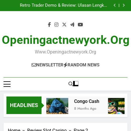
Gold Collector Demo & Review: Ulasan Lengkap
Skip
Gameplay, Fitur, RTP, dan Pengalaman Bermain No.1
Retro Trader Demo & Review: Ulasan Lengkap
to
Gameplay, RTP, Fitur Bonus, dan Pengalaman Bermain
Face Off Demo & Review: Ulasan Lengkap Gameplay,
No.1
RTP, Fitur Bonus, dan Pengalaman Bermain No.1
Electric Avenue Demo & Review: Ulasan Lengkap
content
Gameplay, Fitur, RTP, dan Pengalaman Bermain No.1
Gold Collector Demo & Review: Ulasan Lengkap
Gameplay, Fitur, RTP, dan Pengalaman Bermain No.1
Retro Trader Demo & Review: Ulasan Lengkap
Gameplay, RTP, Fitur Bonus, dan Pengalaman Bermain
Face Off Demo & Review: Ulasan Lengkap Gameplay,
Openingactnewyork.org
No.1
RTP, Fitur Bonus, dan Pengalaman Bermain No.1
Www.openingactnewyork.org
NEWSLETTER
RANDOM NEWS
Cosmic Cash
Congo Cash
HEADLINES
8 Months Ago
8 Months Ago
8
BONUS SLOT
CASINO
GAME SLOT
Home
Review Slot Casino
Page 2
JUDI BOLA