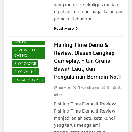
JUDI ONLINE
yang menarik sekaligus mudah
dipahami oleh berbagai kalangan
JUDI POKER
pemain. Kehadiran…
JUDI SLOT
Read More
JUDI TOGEL
LIVE GAME
CASINO
Fishing Time Demo &
REVIEW SLOT
Review: Ulasan Lengkap
CASINO
Gameplay, Fitur, Grafis
SLOT GACOR
Bawah Laut, dan
SLOT ONLINE
Pengalaman Bermain No.1
UNCATEGORIZED
admin
1 week ago
0
6
mins
Fishing Time Demo & Review:
Fishing Time Demo & Review
menjadi salah satu kata kunci
yang terus mengalami