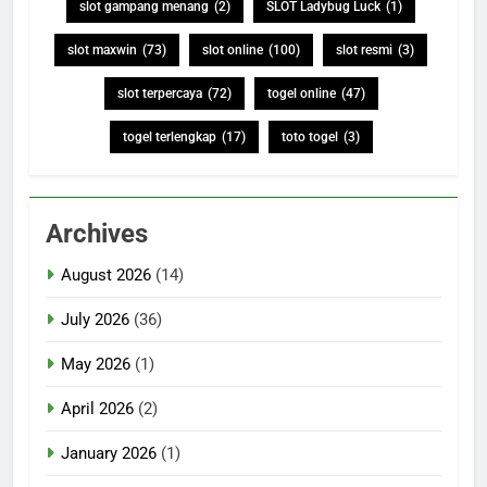
slot gampang menang
(2)
SLOT Ladybug Luck
(1)
slot maxwin
(73)
slot online
(100)
slot resmi
(3)
slot terpercaya
(72)
togel online
(47)
togel terlengkap
(17)
toto togel
(3)
Archives
August 2026
(14)
July 2026
(36)
May 2026
(1)
April 2026
(2)
January 2026
(1)