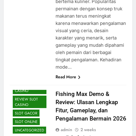
bertema kuliner. Popularitas
permainan dengan konsep truk
makanan terus meningkat
BONUS SLOT
karena menawarkan pengalaman
CASINO
visual yang ceria, desain
GAME SLOT
karakter yang menarik, serta
JUDI BOLA
gameplay yang mudah dipahami
JUDI ONLINE
oleh pemain dari berbagai
tingkat pengalaman. Kehadiran
JUDI POKER
mode…
JUDI SLOT
Read More
JUDI TOGEL
LIVE GAME
CASINO
Fishing Max Demo &
REVIEW SLOT
Review: Ulasan Lengkap
CASINO
Fitur, Gameplay, dan
SLOT GACOR
Pengalaman Bermain 2026
SLOT ONLINE
admin
2 weeks
UNCATEGORIZED