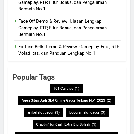
Gameplay, RTP, Fitur Bonus, dan Pengalaman
Bermain No.1
Face Off Demo & Review: Ulasan Lengkap
Gameplay, RTP, Fitur Bonus, dan Pengalaman
Bermain No.1
Fortune Bells Demo & Review: Gameplay, Fitur, RTP,
Volatilitas, dan Panduan Lengkap No.1
Popular Tags
101 Candies
(1)
Agen Situs Judi Slot Online Gacor Terbaru No1 2023
(2)
artikel slot gacor
(3)
bocoran slot gacor
(3)
Crabbin' for Cash Extra Big Splash
(1)