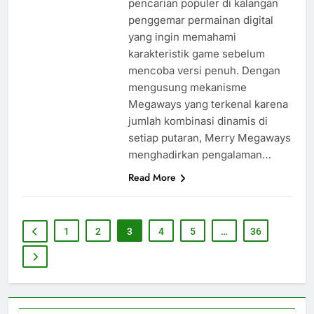
pencarian populer di kalangan
penggemar permainan digital
yang ingin memahami
karakteristik game sebelum
mencoba versi penuh. Dengan
mengusung mekanisme
Megaways yang terkenal karena
jumlah kombinasi dinamis di
setiap putaran, Merry Megaways
menghadirkan pengalaman…
Read More
1
2
3
4
5
…
36