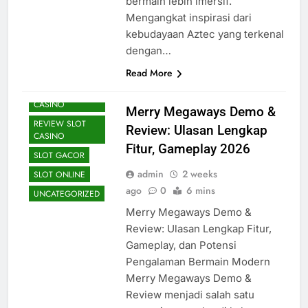
bermain lebih imersif.
JUDI ONLINE
Mengangkat inspirasi dari
kebudayaan Aztec yang terkenal
JUDI POKER
dengan…
JUDI SLOT
Read More
JUDI TOGEL
LIVE GAME
CASINO
Merry Megaways Demo &
REVIEW SLOT
Review: Ulasan Lengkap
CASINO
Fitur, Gameplay 2026
SLOT GACOR
admin
2 weeks
SLOT ONLINE
ago
0
6 mins
UNCATEGORIZED
Merry Megaways Demo &
Review: Ulasan Lengkap Fitur,
Gameplay, dan Potensi
Pengalaman Bermain Modern
Merry Megaways Demo &
Review menjadi salah satu