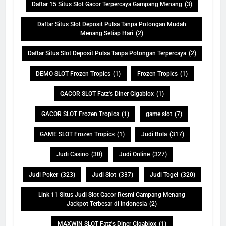
Daftar 15 Situs Slot Gacor Terpercaya Gampang Menang
(3)
Daftar Situs Slot Deposit Pulsa Tanpa Potongan Mudah
Menang Setiap Hari
(2)
Daftar Situs Slot Deposit Pulsa Tanpa Potongan Terpercaya
(2)
DEMO SLOT Frozen Tropics
(1)
Frozen Tropics
(1)
GACOR SLOT Fatz's Diner Gigablox
(1)
GACOR SLOT Frozen Tropics
(1)
game slot
(7)
GAME SLOT Frozen Tropics
(1)
Judi Bola
(317)
Judi Casino
(30)
Judi Online
(327)
Judi Poker
(323)
Judi Slot
(337)
Judi Togel
(320)
Link 11 Situs Judi Slot Gacor Resmi Gampang Menang
Jackpot Terbesar di Indonesia
(2)
MAXWIN SLOT Fatz's Diner Gigablox
(1)