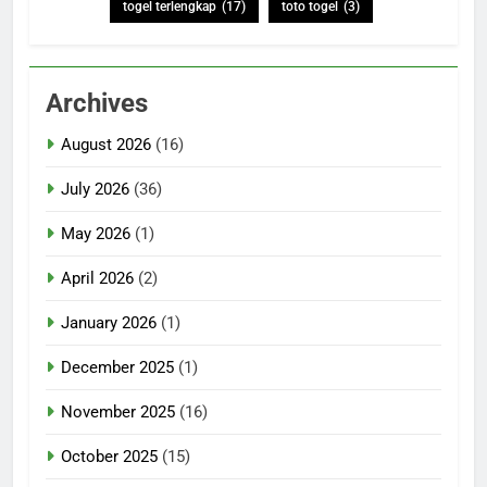
togel terlengkap
(17)
toto togel
(3)
Archives
August 2026
(16)
July 2026
(36)
May 2026
(1)
April 2026
(2)
January 2026
(1)
December 2025
(1)
November 2025
(16)
October 2025
(15)