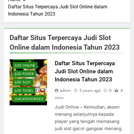
Daftar Situs Terpercaya Judi Slot Online dalam
Indonesia Tahun 2023
Daftar Situs Terpercaya Judi Slot
Online dalam Indonesia Tahun 2023
JUDI BOLA
Daftar Situs Terpercaya
JUDI ONLINE
Judi Slot Online dalam
JUDI POKER
Indonesia Tahun 2023
JUDI SLOT
admin
3 years ago
0
4
JUDI TOGEL
mins
UNCATEGORIZED
Judi Online – Kemudian, aksen
menang selanjutnya kepada
player yang tengah memasang
judi slot gacor gangsar menang