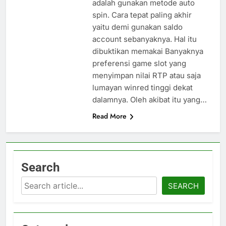
adalah gunakan metode auto
spin. Cara tepat paling akhir
yaitu demi gunakan saldo
account sebanyaknya. Hal itu
dibuktikan memakai Banyaknya
preferensi game slot yang
menyimpan nilai RTP atau saja
lumayan winred tinggi dekat
dalamnya. Oleh akibat itu yang…
Read More
Search
Search
SEARCH