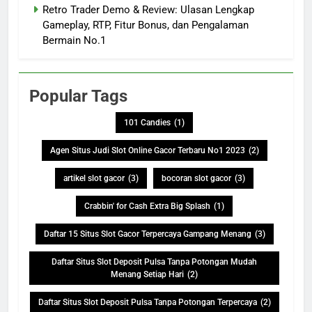
Retro Trader Demo & Review: Ulasan Lengkap
Gameplay, RTP, Fitur Bonus, dan Pengalaman
Bermain No.1
Popular Tags
101 Candies
(1)
Agen Situs Judi Slot Online Gacor Terbaru No1 2023
(2)
artikel slot gacor
(3)
bocoran slot gacor
(3)
Crabbin' for Cash Extra Big Splash
(1)
Daftar 15 Situs Slot Gacor Terpercaya Gampang Menang
(3)
Daftar Situs Slot Deposit Pulsa Tanpa Potongan Mudah
Menang Setiap Hari
(2)
Daftar Situs Slot Deposit Pulsa Tanpa Potongan Terpercaya
(2)