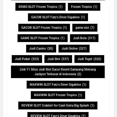
DEMO SLOT Frozen Tropics
(1)
Frozen Tropics
(1)
GACOR SLOT Fatz's Diner Gigablox
(1)
GACOR SLOT Frozen Tropics
(1)
game slot
(7)
GAME SLOT Frozen Tropics
(1)
Judi Bola
(317)
Judi Casino
(30)
Judi Online
(327)
Judi Poker
(323)
Judi Slot
(337)
Judi Togel
(320)
Link 11 Situs Judi Slot Gacor Resmi Gampang Menang
Jackpot Terbesar di Indonesia
(2)
MAXWIN SLOT Fatz's Diner Gigablox
(1)
MAXWIN SLOT Frozen Tropics
(1)
REVIEW SLOT Crabbin' for Cash Extra Big Splash
(1)
REVIEW SLOT Fatz's Diner Gigablox
(1)