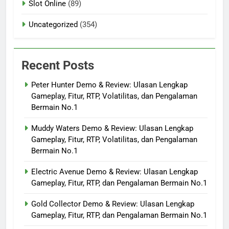
Slot Online
(89)
Uncategorized
(354)
Recent Posts
Peter Hunter Demo & Review: Ulasan Lengkap
Gameplay, Fitur, RTP, Volatilitas, dan Pengalaman
Bermain No.1
Muddy Waters Demo & Review: Ulasan Lengkap
Gameplay, Fitur, RTP, Volatilitas, dan Pengalaman
Bermain No.1
Electric Avenue Demo & Review: Ulasan Lengkap
Gameplay, Fitur, RTP, dan Pengalaman Bermain No.1
Gold Collector Demo & Review: Ulasan Lengkap
Gameplay, Fitur, RTP, dan Pengalaman Bermain No.1