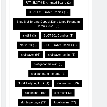
RTP SLOT 9 Enchanted Beans
(1)
RTP SLOT Frozen Tropics
(1)
Situs Slot Terbaru Deposit Dana tanpa Potongan
Terbaik 2023
(2)
slot88
(3)
SLOT 101 Candies
(1)
slot 2023
(3)
SLOT Frozen Tropics
(1)
slot gacor
(98)
slot gacor hari ini
(8)
slot gacor maxwin
(3)
slot gampang menang
(2)
SLOT Ladybug Luck
(1)
slot maxwin
(73)
slot online
(100)
slot resmi
(3)
slot terpercaya
(72)
togel online
(47)