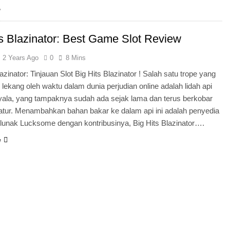
r
ts Blazinator: Best Game Slot Review
2 Years Ago
0
8 Mins
lazinator: Tinjauan Slot Big Hits Blazinator ! Salah satu trope yang
 lekang oleh waktu dalam dunia perjudian online adalah lidah api
ala, yang tampaknya sudah ada sejak lama dan terus berkobar
ratur. Menambahkan bahan bakar ke dalam api ini adalah penyedia
 lunak Lucksome dengan kontribusinya, Big Hits Blazinator….
e