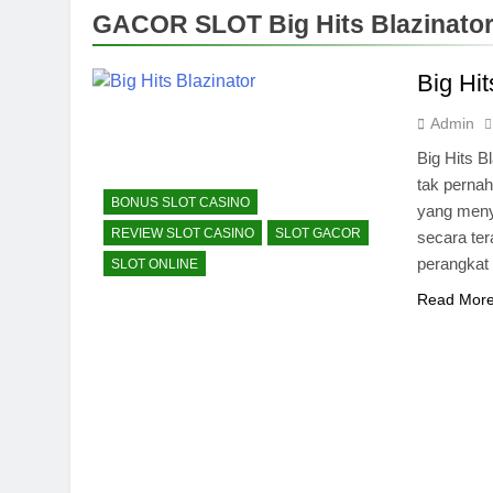
GACOR SLOT Big Hits Blazinato
Big Hi
Admin
Big Hits B
tak pernah
BONUS SLOT CASINO
yang meny
REVIEW SLOT CASINO
SLOT GACOR
secara te
perangkat
SLOT ONLINE
Read Mor