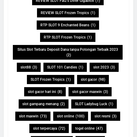
REVIEW SLOT Fatz's Diner Gigablox
(1)
REVIEW SLOT Frozen Tropics
(1)
RTP SLOT 9 Enchanted Beans
(1)
RTP SLOT Frozen Tropics
(1)
Situs Slot Terbaru Deposit Dana tanpa Potongan Terbaik 2023
(2)
slot88
(3)
SLOT 101 Candies
(1)
slot 2023
(3)
SLOT Frozen Tropics
(1)
slot gacor
(98)
slot gacor hari ini
(8)
slot gacor maxwin
(3)
slot gampang menang
(2)
SLOT Ladybug Luck
(1)
slot maxwin
(73)
slot online
(100)
slot resmi
(3)
slot terpercaya
(72)
togel online
(47)