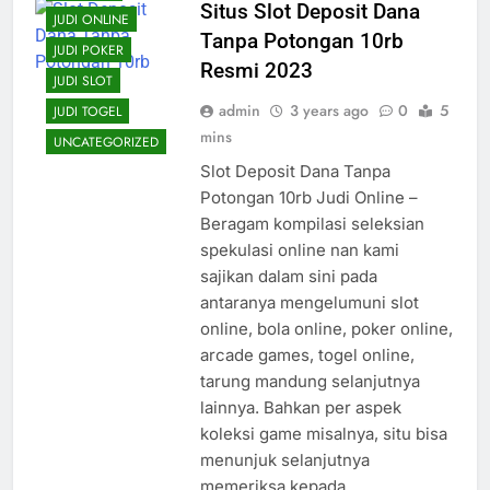
Situs Slot Deposit Dana
JUDI ONLINE
Tanpa Potongan 10rb
JUDI POKER
Resmi 2023
JUDI SLOT
admin
3 years ago
0
5
JUDI TOGEL
mins
UNCATEGORIZED
Slot Deposit Dana Tanpa
Potongan 10rb Judi Online –
Beragam kompilasi seleksian
spekulasi online nan kami
sajikan dalam sini pada
antaranya mengelumuni slot
online, bola online, poker online,
arcade games, togel online,
tarung mandung selanjutnya
lainnya. Bahkan per aspek
koleksi game misalnya, situ bisa
menunjuk selanjutnya
memeriksa kepada