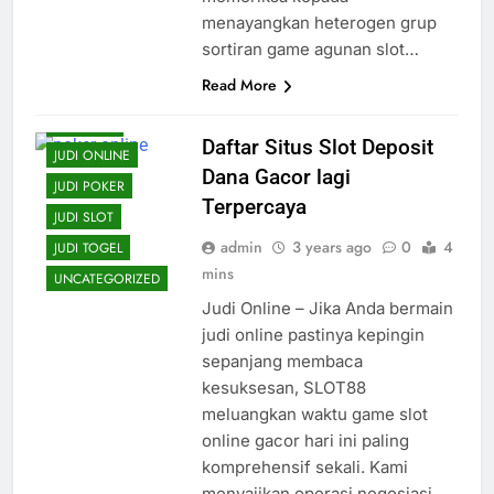
menayangkan heterogen grup
sortiran game agunan slot…
Read More
JUDI BOLA
Daftar Situs Slot Deposit
JUDI ONLINE
Dana Gacor lagi
JUDI POKER
Terpercaya
JUDI SLOT
admin
3 years ago
0
4
JUDI TOGEL
mins
UNCATEGORIZED
Judi Online – Jika Anda bermain
judi online pastinya kepingin
sepanjang membaca
kesuksesan, SLOT88
meluangkan waktu game slot
online gacor hari ini paling
komprehensif sekali. Kami
menyajikan operasi negosiasi