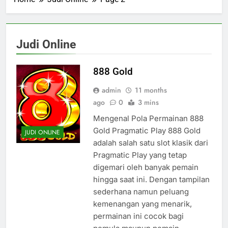
Judi Online
888 Gold
admin
11 months
ago
0
3 mins
Mengenal Pola Permainan 888
Gold Pragmatic Play 888 Gold
JUDI ONLINE
adalah salah satu slot klasik dari
Pragmatic Play yang tetap
digemari oleh banyak pemain
hingga saat ini. Dengan tampilan
sederhana namun peluang
kemenangan yang menarik,
permainan ini cocok bagi