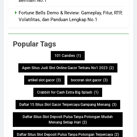
Bermain No.1
Fortune Bells Demo & Review: Gameplay, Fitur, RTP,
Volatilitas, dan Panduan Lengkap No.1
Popular Tags
101 Candies
(1)
Agen Situs Judi Slot Online Gacor Terbaru No1 2023
(2)
artikel slot gacor
(3)
bocoran slot gacor
(3)
Crabbin' for Cash Extra Big Splash
(1)
Daftar 15 Situs Slot Gacor Terpercaya Gampang Menang
(3)
Daftar Situs Slot Deposit Pulsa Tanpa Potongan Mudah
Menang Setiap Hari
(2)
Daftar Situs Slot Deposit Pulsa Tanpa Potongan Terpercaya
(2)