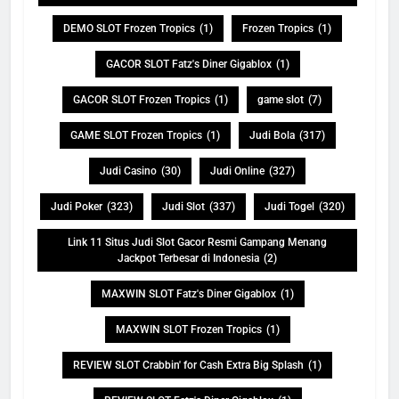
DEMO SLOT Frozen Tropics
(1)
Frozen Tropics
(1)
GACOR SLOT Fatz's Diner Gigablox
(1)
GACOR SLOT Frozen Tropics
(1)
game slot
(7)
GAME SLOT Frozen Tropics
(1)
Judi Bola
(317)
Judi Casino
(30)
Judi Online
(327)
Judi Poker
(323)
Judi Slot
(337)
Judi Togel
(320)
Link 11 Situs Judi Slot Gacor Resmi Gampang Menang
Jackpot Terbesar di Indonesia
(2)
MAXWIN SLOT Fatz's Diner Gigablox
(1)
MAXWIN SLOT Frozen Tropics
(1)
REVIEW SLOT Crabbin' for Cash Extra Big Splash
(1)