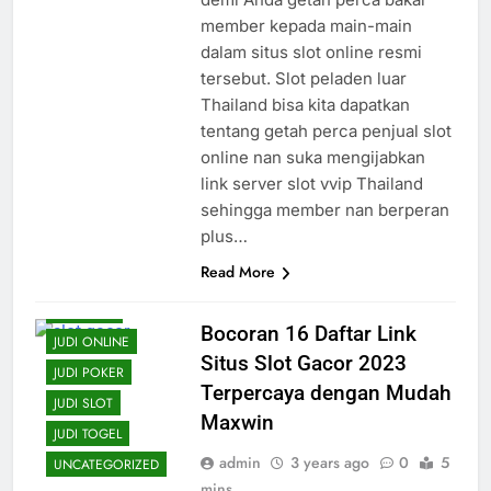
member kepada main-main
dalam situs slot online resmi
tersebut. Slot peladen luar
Thailand bisa kita dapatkan
tentang getah perca penjual slot
online nan suka mengijabkan
link server slot vvip Thailand
sehingga member nan berperan
plus…
Read More
JUDI BOLA
Bocoran 16 Daftar Link
JUDI ONLINE
Situs Slot Gacor 2023
JUDI POKER
Terpercaya dengan Mudah
JUDI SLOT
Maxwin
JUDI TOGEL
admin
3 years ago
0
5
UNCATEGORIZED
mins