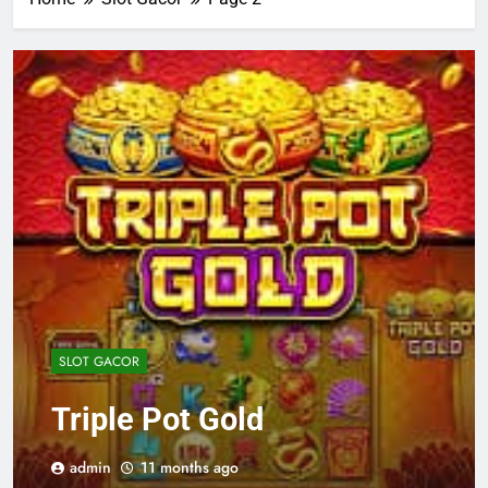
SLOT GACOR
BONUS SLOT
Triple Pot Gold
CASINO
GAME SLOT
admin
11 months ago
JUDI BOLA