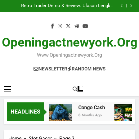
Gold Collector Demo & Review: Ulasan Lengkap
Skip
Gameplay, Fitur, RTP, dan Pengalaman Bermain No.1
Retro Trader Demo & Review: Ulasan Lengkap
to
Gameplay, RTP, Fitur Bonus, dan Pengalaman Bermain
Face Off Demo & Review: Ulasan Lengkap Gameplay,
No.1
RTP, Fitur Bonus, dan Pengalaman Bermain No.1
Electric Avenue Demo & Review: Ulasan Lengkap
content
Gameplay, Fitur, RTP, dan Pengalaman Bermain No.1
Gold Collector Demo & Review: Ulasan Lengkap
Gameplay, Fitur, RTP, dan Pengalaman Bermain No.1
Retro Trader Demo & Review: Ulasan Lengkap
Gameplay, RTP, Fitur Bonus, dan Pengalaman Bermain
Face Off Demo & Review: Ulasan Lengkap Gameplay,
Openingactnewyork.org
No.1
RTP, Fitur Bonus, dan Pengalaman Bermain No.1
Www.openingactnewyork.org
NEWSLETTER
RANDOM NEWS
Cosmic Cash
Congo Cash
M
HEADLINES
8 Months Ago
8 Months Ago
8 
Home
Slot Gacor
Page 2