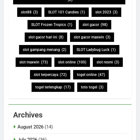
slot88
(3)
SLOT 101 Candies
(1)
slot 2023
(3)
SLOT Frozen Tropics
(1)
slot gacor
(98)
slot gacor hari ini
(8)
slot gacor maxwin
(3)
slot gampang menang
(2)
SLOT Ladybug Luck
(1)
slot maxwin
(73)
slot online
(100)
slot resmi
(3)
slot terpercaya
(72)
togel online
(47)
togel terlengkap
(17)
toto togel
(3)
Archives
August 2026
(14)
July 2026
(36)