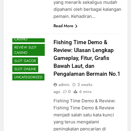
JUDI ONLINE
yang menarik sekaligus mudah
dipahami oleh berbagai kalangan
JUDI POKER
pemain. Kehadiran…
JUDI SLOT
Read More
JUDI TOGEL
LIVE GAME
CASINO
Fishing Time Demo &
REVIEW SLOT
Review: Ulasan Lengkap
CASINO
Gameplay, Fitur, Grafis
SLOT GACOR
Bawah Laut, dan
SLOT ONLINE
Pengalaman Bermain No.1
UNCATEGORIZED
admin
2 weeks
ago
0
6 mins
Fishing Time Demo & Review:
Fishing Time Demo & Review
menjadi salah satu kata kunci
yang terus mengalami
peningkatan pencarian di