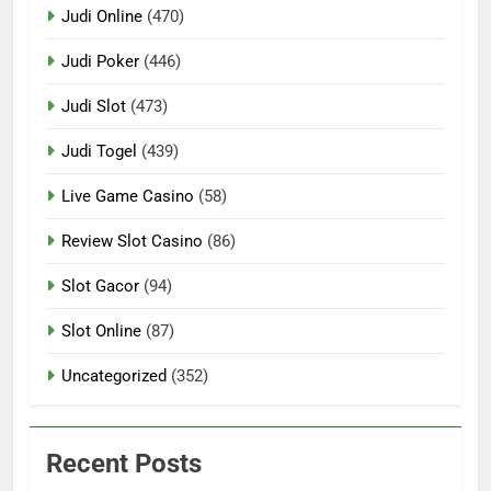
Judi Online
(470)
Judi Poker
(446)
Judi Slot
(473)
Judi Togel
(439)
Live Game Casino
(58)
Review Slot Casino
(86)
Slot Gacor
(94)
Slot Online
(87)
Uncategorized
(352)
Recent Posts