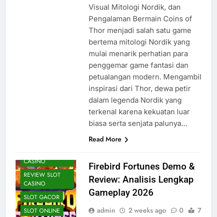
Visual Mitologi Nordik, dan
Pengalaman Bermain Coins of
Thor menjadi salah satu game
bertema mitologi Nordik yang
BONUS SLOT
mulai menarik perhatian para
CASINO
penggemar game fantasi dan
GAME SLOT
petualangan modern. Mengambil
JUDI BOLA
inspirasi dari Thor, dewa petir
JUDI ONLINE
dalam legenda Nordik yang
terkenal karena kekuatan luar
JUDI POKER
biasa serta senjata palunya…
JUDI SLOT
Read More
JUDI TOGEL
LIVE GAME
CASINO
Firebird Fortunes Demo &
REVIEW SLOT
Review: Analisis Lengkap
CASINO
Gameplay 2026
SLOT GACOR
admin
2 weeks ago
0
7
SLOT ONLINE