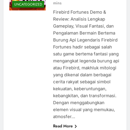
mins
UNCATEGORIZED
Firebird Fortunes Demo &
Review: Analisis Lengkap
Gameplay, Visual Fantasi, dan
Pengalaman Bermain Bertema
Burung Api Legendaris Firebird
Fortunes hadir sebagai salah
satu game bertema fantasi yang
mengangkat legenda burung api
atau Firebird, makhluk mitologi
BONUS SLOT
yang dikenal dalam berbagai
CASINO
cerita rakyat sebagai simbol
GAME SLOT
kekuatan, keberuntungan,
JUDI BOLA
kebangkitan, dan transformasi.
JUDI ONLINE
Dengan menggabungkan
elemen visual yang memukau,
JUDI POKER
atmosfer…
JUDI SLOT
Read More
JUDI TOGEL