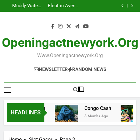
Gold Collector
Peter Hunter
Skip
Gameplay, Fitur,
Gameplay, Fitur,
Ulasan Lengkap
Ulasan Lengkap
Demo & Review:
Demo & Review:
Muddy Waters
Electric Avenue
RTP, dan
RTP, Volatilitas,
Gameplay, Fitur,
Gameplay, Fitur,
Ulasan Lengkap
Ulasan Lengkap
to
Demo & Review:
Demo & Review:
Gold Collector
Pengalaman
dan Pengalaman
RTP, Volatilitas,
RTP, dan
Gameplay, Fitur,
Gameplay, Fitur,
Ulasan Lengkap
Ulasan Lengkap
Demo & Review:
content
Bermain No.1
Bermain No.1
dan Pengalaman
Pengalaman
RTP, dan
RTP, Volatilitas,
Gameplay, Fitur,
Gameplay, Fitur,
Ulasan Lengkap
Bermain No.1
Bermain No.1
Pengalaman
dan Pengalaman
RTP, Volatilitas,
RTP, dan
Gameplay, Fitur,
Bermain No.1
Bermain No.1
dan Pengalaman
Pengalaman
RTP, dan
Bermain No.1
Bermain No.1
Pengalaman
Openingactnewyork.org
Bermain No.1
Www.openingactnewyork.org
NEWSLETTER
RANDOM NEWS
Cosmic Cash
Congo Cash
HEADLINES
8 Months Ago
8 Months Ago
Home
Slot Gacor
Page 3