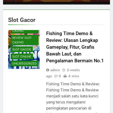
JUDI POKER
JUDI SLOT
Slot Gacor
JUDI TOGEL
LIVE GAME
CASINO
Fishing Time Demo &
REVIEW SLOT
Review: Ulasan Lengkap
CASINO
Gameplay, Fitur, Grafis
SLOT GACOR
Bawah Laut, dan
SLOT ONLINE
Pengalaman Bermain No.1
UNCATEGORIZED
admin
2 weeks
ago
0
6 mins
Fishing Time Demo & Review:
Fishing Time Demo & Review
menjadi salah satu kata kunci
yang terus mengalami
peningkatan pencarian di