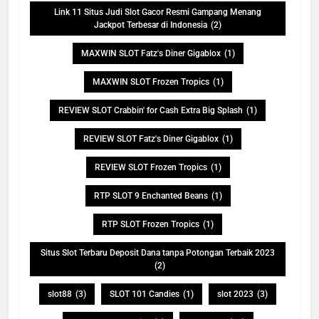
Link 11 Situs Judi Slot Gacor Resmi Gampang Menang
Jackpot Terbesar di Indonesia
(2)
MAXWIN SLOT Fatz's Diner Gigablox
(1)
MAXWIN SLOT Frozen Tropics
(1)
REVIEW SLOT Crabbin' for Cash Extra Big Splash
(1)
REVIEW SLOT Fatz's Diner Gigablox
(1)
REVIEW SLOT Frozen Tropics
(1)
RTP SLOT 9 Enchanted Beans
(1)
RTP SLOT Frozen Tropics
(1)
Situs Slot Terbaru Deposit Dana tanpa Potongan Terbaik 2023
(2)
slot88
(3)
SLOT 101 Candies
(1)
slot 2023
(3)