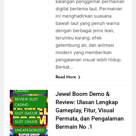
kalangan penggemar permainan
digital bertema laut. Permainan
ini menghadirkan suasana
BONUS SLOT
bawah laut yang penuh warna
CASINO
dengan berbagai jenis ikan,
GAME SLOT
terumbu karang, efek
JUDI BOLA
gelembung air, dan animasi
JUDI ONLINE
modern yang memberikan
pengalaman visual lebih hidup.
JUDI POKER
Berkat…
JUDI SLOT
Read More
JUDI TOGEL
LIVE GAME
CASINO
Jewel Boom Demo &
REVIEW SLOT
Review: Ulasan Lengkap
CASINO
Gameplay, Fitur, Visual
SLOT GACOR
Permata, dan Pengalaman
SLOT ONLINE
Bermain No .1
UNCATEGORIZED