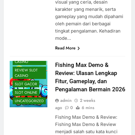
visual yang ceria, desain
GAME SLOT
karakter yang menarik, serta
JUDI BOLA
gameplay yang mudah dipahami
JUDI ONLINE
oleh pemain dari berbagai
tingkat pengalaman. Kehadiran
JUDI POKER
mode…
JUDI SLOT
Read More
JUDI TOGEL
LIVE GAME
CASINO
Fishing Max Demo &
REVIEW SLOT
Review: Ulasan Lengkap
CASINO
Fitur, Gameplay, dan
SLOT GACOR
Pengalaman Bermain 2026
SLOT ONLINE
admin
2 weeks
UNCATEGORIZED
ago
0
6 mins
Fishing Max Demo & Review:
Fishing Max Demo & Review
menjadi salah satu kata kunci