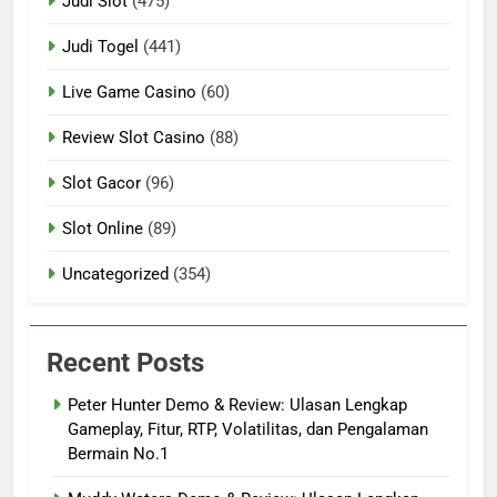
Judi Slot
(475)
Judi Togel
(441)
Live Game Casino
(60)
Review Slot Casino
(88)
Slot Gacor
(96)
Slot Online
(89)
Uncategorized
(354)
Recent Posts
Peter Hunter Demo & Review: Ulasan Lengkap
Gameplay, Fitur, RTP, Volatilitas, dan Pengalaman
Bermain No.1