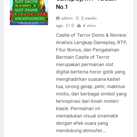
SLOT GACOR
No.1
SLOT ONLINE
admin
2 weeks
UNCATEGORIZED
ago
0
6 mins
Castle of Terror Demo & Review:
Analisis Lengkap Gameplay, RTP,
Fitur Bonus, dan Pengalaman
Bermain Castle of Terror
merupakan permainan slot
digital bertema horor gotik yang
menghadirkan suasana kastel
BONUS SLOT
tua, lorong gelap, petir, makhluk
CASINO
mistis, dan berbagai simbol yang
GAME SLOT
terinspirasi dari kisah misteri
JUDI BOLA
klasik. Permainan ini
JUDI ONLINE
memadukan visual sinematik
dengan efek suara yang
JUDI POKER
mendukung atmosfer…
JUDI SLOT