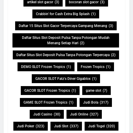
artikel slot gacor
(3)
bocoran slot gacor
(3)
Crabbin' for Cash Extra Big Splash
(1)
Daftar 15 Situs Slot Gacor Terpercaya Gampang Menang
(3)
Daftar Situs Slot Deposit Pulsa Tanpa Potongan Mudah
Menang Setiap Hari
(2)
Daftar Situs Slot Deposit Pulsa Tanpa Potongan Terpercaya
(2)
DEMO SLOT Frozen Tropics
(1)
Frozen Tropics
(1)
GACOR SLOT Fatz's Diner Gigablox
(1)
GACOR SLOT Frozen Tropics
(1)
game slot
(7)
GAME SLOT Frozen Tropics
(1)
Judi Bola
(317)
Judi Casino
(30)
Judi Online
(327)
Judi Poker
(323)
Judi Slot
(337)
Judi Togel
(320)