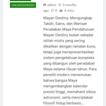
admin
3 months
UNCATEGORIZED
ago
0
4 mins
Mayan Destiny: Mengungkap
Takdir, Sains, dan Warisan
Peradaban Maya Pendahuluan
Mayan Destiny bukan sekadar
istilah mistis yang sering
dikaitkan dengan ramalan kuno,
tetapi juga merepresentasikan
sistem pengetahuan kompleks
yang dibangun oleh peradaban
BONUS SLOT
Maya selama ribuan tahun. Para
CASINO
peneliti modern menemukan
GAME SLOT
bahwa bangsa Maya
JUDI BOLA
mengembangkan kalender
JUDI ONLINE
presisi tinggi, memahami siklus
astronomi, serta menciptakan
JUDI POKER
filosofi hidup berbasis…
JUDI SLOT