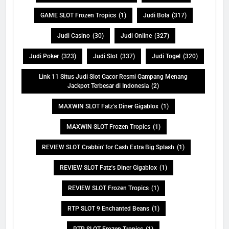
GAME SLOT Frozen Tropics
(1)
Judi Bola
(317)
Judi Casino
(30)
Judi Online
(327)
Judi Poker
(323)
Judi Slot
(337)
Judi Togel
(320)
Link 11 Situs Judi Slot Gacor Resmi Gampang Menang
Jackpot Terbesar di Indonesia
(2)
MAXWIN SLOT Fatz's Diner Gigablox
(1)
MAXWIN SLOT Frozen Tropics
(1)
REVIEW SLOT Crabbin' for Cash Extra Big Splash
(1)
REVIEW SLOT Fatz's Diner Gigablox
(1)
REVIEW SLOT Frozen Tropics
(1)
RTP SLOT 9 Enchanted Beans
(1)