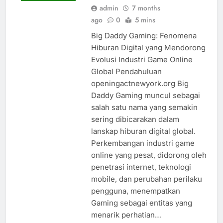
admin
7 months
ago
0
5 mins
Big Daddy Gaming: Fenomena
Hiburan Digital yang Mendorong
Evolusi Industri Game Online
Global Pendahuluan
openingactnewyork.org Big
Daddy Gaming muncul sebagai
salah satu nama yang semakin
sering dibicarakan dalam
lanskap hiburan digital global.
Perkembangan industri game
online yang pesat, didorong oleh
penetrasi internet, teknologi
mobile, dan perubahan perilaku
pengguna, menempatkan
Gaming sebagai entitas yang
menarik perhatian…