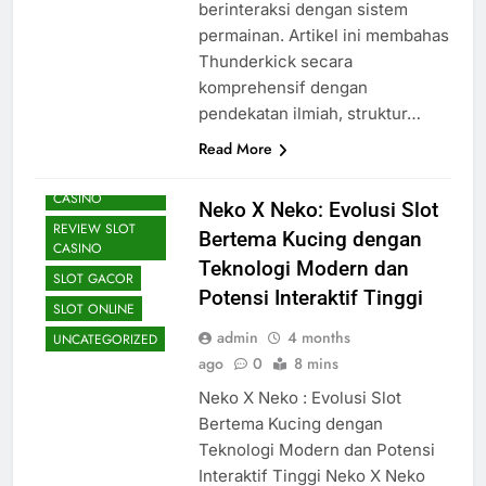
berinteraksi dengan sistem
JUDI BOLA
permainan. Artikel ini membahas
JUDI ONLINE
Thunderkick secara
komprehensif dengan
JUDI POKER
pendekatan ilmiah, struktur…
JUDI SLOT
Read More
JUDI TOGEL
LIVE GAME
CASINO
Neko X Neko: Evolusi Slot
REVIEW SLOT
Bertema Kucing dengan
CASINO
Teknologi Modern dan
SLOT GACOR
Potensi Interaktif Tinggi
SLOT ONLINE
admin
4 months
UNCATEGORIZED
ago
0
8 mins
Neko X Neko : Evolusi Slot
Bertema Kucing dengan
Teknologi Modern dan Potensi
Interaktif Tinggi Neko X Neko