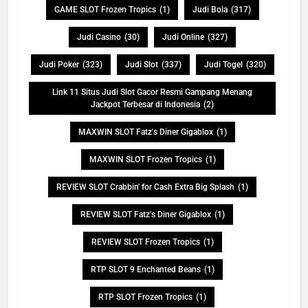
GAME SLOT Frozen Tropics
(1)
Judi Bola
(317)
Judi Casino
(30)
Judi Online
(327)
Judi Poker
(323)
Judi Slot
(337)
Judi Togel
(320)
Link 11 Situs Judi Slot Gacor Resmi Gampang Menang
Jackpot Terbesar di Indonesia
(2)
MAXWIN SLOT Fatz's Diner Gigablox
(1)
MAXWIN SLOT Frozen Tropics
(1)
REVIEW SLOT Crabbin' for Cash Extra Big Splash
(1)
REVIEW SLOT Fatz's Diner Gigablox
(1)
REVIEW SLOT Frozen Tropics
(1)
RTP SLOT 9 Enchanted Beans
(1)
RTP SLOT Frozen Tropics
(1)