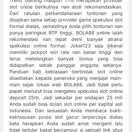
Trend Gaming maupun TTG merupakan provider
slot onine berikutnya nan abdi rekomendasikan.
Dari ratusan perbendaharaan tontonan yang
disajikan sama setiap provider game spekulasi slot
formal diatas, semestinya Anda pilih tontonan nan
punya peringkat RTP tinggi. BOLA88 online ialah
rekomendasi nan tepat demi banyak atraksi
spekulasi online formal. Joker123 saja dikenal
memiliki jackpot win rate nan benar tinggi den
terus melelangkan banyak bonus yang bisa
didapatkan sebab panggar anggota setianya.
Panduan bab kebiasaan bertindak slot online
disediakan kepada peneroka yang menjajal main-
main sejak lokasi web BOLA88. Jadi tidak perlu
pepet menurut bisa mengetes spekulasi slot online
deposit 25rb. Jadi sekadar per endapan 25 mili
Anda sudah bisa dolan slot online per kapital asli
indonesia. Dan sesuadah Anda membaca bukti-
kekhususan posisi slot gacor terpercaya diatas
beta harapkan Anda sudah amat mengerti lalu
tidak tertular bakal bercampur si sebuah link situs