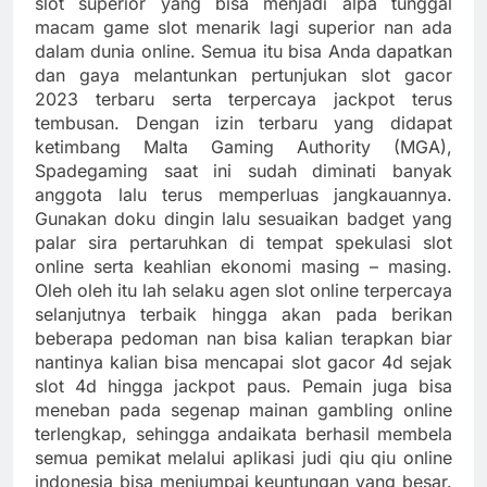
slot superior yang bisa menjadi alpa tunggal
macam game slot menarik lagi superior nan ada
dalam dunia online. Semua itu bisa Anda dapatkan
dan gaya melantunkan pertunjukan slot gacor
2023 terbaru serta terpercaya jackpot terus
tembusan. Dengan izin terbaru yang didapat
ketimbang Malta Gaming Authority (MGA),
Spadegaming saat ini sudah diminati banyak
anggota lalu terus memperluas jangkauannya.
Gunakan doku dingin lalu sesuaikan badget yang
palar sira pertaruhkan di tempat spekulasi slot
online serta keahlian ekonomi masing – masing.
Oleh oleh itu lah selaku agen slot online terpercaya
selanjutnya terbaik hingga akan pada berikan
beberapa pedoman nan bisa kalian terapkan biar
nantinya kalian bisa mencapai slot gacor 4d sejak
slot 4d hingga jackpot paus. Pemain juga bisa
meneban pada segenap mainan gambling online
terlengkap, sehingga andaikata berhasil membela
semua pemikat melalui aplikasi judi qiu qiu online
indonesia bisa menjumpai keuntungan yang besar.