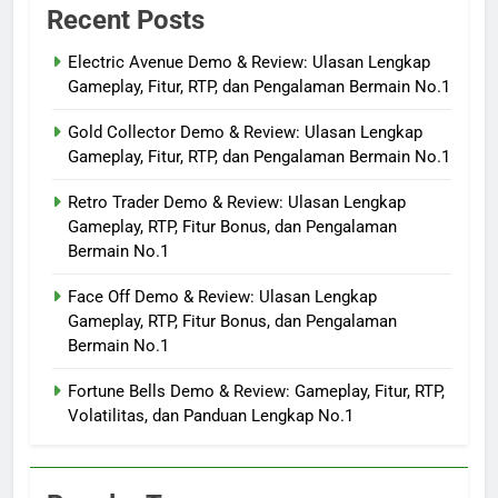
Recent Posts
Electric Avenue Demo & Review: Ulasan Lengkap
Gameplay, Fitur, RTP, dan Pengalaman Bermain No.1
Gold Collector Demo & Review: Ulasan Lengkap
Gameplay, Fitur, RTP, dan Pengalaman Bermain No.1
Retro Trader Demo & Review: Ulasan Lengkap
Gameplay, RTP, Fitur Bonus, dan Pengalaman
Bermain No.1
Face Off Demo & Review: Ulasan Lengkap
Gameplay, RTP, Fitur Bonus, dan Pengalaman
Bermain No.1
Fortune Bells Demo & Review: Gameplay, Fitur, RTP,
Volatilitas, dan Panduan Lengkap No.1