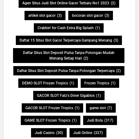
Agen Situs Judi Slot Online Gacor Terbaru No1 2023
(2)
artikel slot gacor
(3)
bocoran slot gacor
(3)
Crabbin' for Cash Extra Big Splash
(1)
Daftar 15 Situs Slot Gacor Terpercaya Gampang Menang
(3)
Daftar Situs Slot Deposit Pulsa Tanpa Potongan Mudah
Menang Setiap Hari
(2)
Daftar Situs Slot Deposit Pulsa Tanpa Potongan Terpercaya
(2)
DEMO SLOT Frozen Tropics
(1)
Frozen Tropics
(1)
GACOR SLOT Fatz's Diner Gigablox
(1)
GACOR SLOT Frozen Tropics
(1)
game slot
(7)
GAME SLOT Frozen Tropics
(1)
Judi Bola
(317)
Judi Casino
(30)
Judi Online
(327)