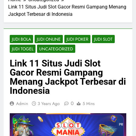
Link 11 Situs Judi Slot Gacor Resmi Gampang Menang
Jackpot Terbesar di Indonesia
JUDI BOLA
JUDI ONLINE
JUDI POKER
JUDI SLOT
JUDI TOGEL
UNCATEGORIZED
Link 11 Situs Judi Slot
Gacor Resmi Gampang
Menang Jackpot Terbesar di
Indonesia
0
Admin
3 Years Ago
5 Mins