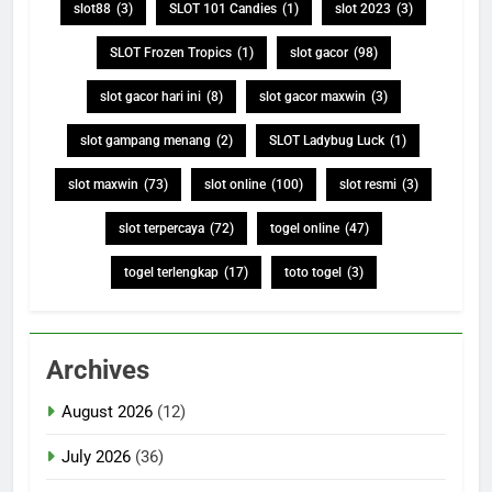
slot88
(3)
SLOT 101 Candies
(1)
slot 2023
(3)
SLOT Frozen Tropics
(1)
slot gacor
(98)
slot gacor hari ini
(8)
slot gacor maxwin
(3)
slot gampang menang
(2)
SLOT Ladybug Luck
(1)
slot maxwin
(73)
slot online
(100)
slot resmi
(3)
slot terpercaya
(72)
togel online
(47)
togel terlengkap
(17)
toto togel
(3)
Archives
August 2026
(12)
July 2026
(36)