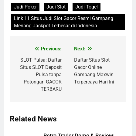
Judi Poker
Judi Slot
Judi Togel
Link 11 Situs Judi Slot Gacor Resmi Gampang
Menang Jackpot Terbesar di Indonesia
Previous:
Next:
Post
navigation
SLOT Pulsa: Daftar
Daftar Situs Slot
Situs SLOT Deposit
Gacor Online
Pulsa tanpa
Gampang Maxwin
Potongan GACOR
Terpercaya Hari Ini
TERBARU
Related News
Retro Trader Demo & Review: