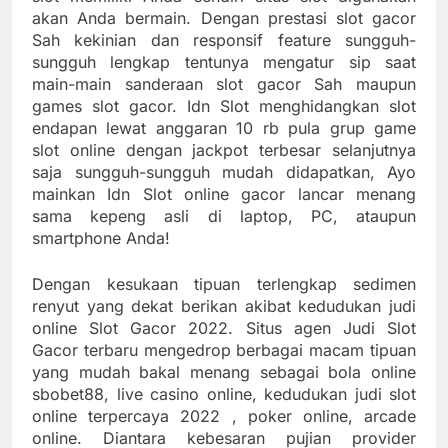
akan Anda bermain. Dengan prestasi slot gacor
Sah kekinian dan responsif feature sungguh-
sungguh lengkap tentunya mengatur sip saat
main-main sanderaan slot gacor Sah maupun
games slot gacor. Idn Slot menghidangkan slot
endapan lewat anggaran 10 rb pula grup game
slot online dengan jackpot terbesar selanjutnya
saja sungguh-sungguh mudah didapatkan, Ayo
mainkan Idn Slot online gacor lancar menang
sama kepeng asli di laptop, PC, ataupun
smartphone Anda!
Dengan kesukaan tipuan terlengkap sedimen
renyut yang dekat berikan akibat kedudukan judi
online Slot Gacor 2022. Situs agen Judi Slot
Gacor terbaru mengedrop berbagai macam tipuan
yang mudah bakal menang sebagai bola online
sbobet88, live casino online, kedudukan judi slot
online terpercaya 2022 , poker online, arcade
online. Diantara kebesaran pujian provider