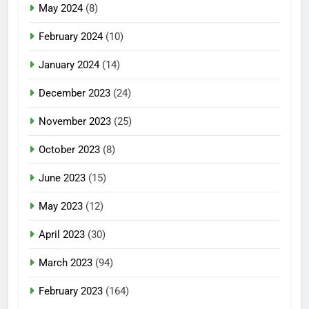
May 2024
(8)
February 2024
(10)
January 2024
(14)
December 2023
(24)
November 2023
(25)
October 2023
(8)
June 2023
(15)
May 2023
(12)
April 2023
(30)
March 2023
(94)
February 2023
(164)