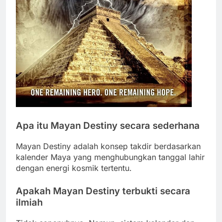
Apa itu Mayan Destiny secara sederhana
Mayan Destiny adalah konsep takdir berdasarkan
kalender Maya yang menghubungkan tanggal lahir
dengan energi kosmik tertentu.
Apakah Mayan Destiny terbukti secara
ilmiah