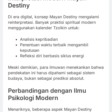
Destiny
Di era digital, konsep Mayan Destiny mengalami
reinterpretasi. Banyak praktisi spiritual modern
menggunakan kalender Tzolkin untuk:
Analisis kepribadian
Penentuan waktu terbaik mengambil
keputusan
Refleksi diri berbasis siklus energi
Meski demikian, para ilmuwan menekankan bahwa
pendekatan ini harus dipahami sebagai sistem
budaya, bukan sebagai prediksi absolut.
Perbandingan dengan Ilmu
Psikologi Modern
Menariknya, beberapa aspek Mayan Destiny