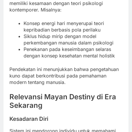
memiliki kesamaan dengan teori psikologi
kontemporer. Misalnya:
Konsep energi hari menyerupai teori
kepribadian berbasis pola perilaku
Siklus hidup mirip dengan model
perkembangan manusia dalam psikologi
Penekanan pada keseimbangan selaras
dengan konsep kesehatan mental holistik
Pendekatan ini menunjukkan bahwa pengetahuan
kuno dapat berkontribusi pada pemahaman
modern tentang manusia.
Relevansi Mayan Destiny di Era
Sekarang
Kesadaran Diri
Sistem ini mendorong individu untuk memahami