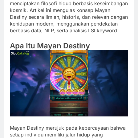
menciptakan filosofi hidup berbasis keseimbangan
kosmik. Artikel ini mengulas konsep Mayan
Destiny secara ilmiah, historis, dan relevan dengan
kehidupan modern, menggunakan pendekatan
berbasis data, NLP, serta analisis LSI keyword.
Apa Itu Mayan Destiny
Mayan Destiny merujuk pada kepercayaan bahwa
setiap individu memiliki jalur hidup yang