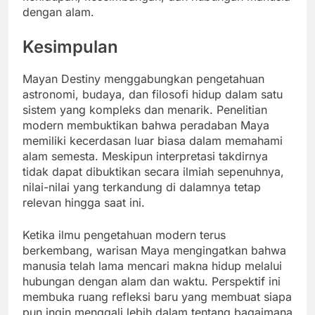
dengan alam.
Kesimpulan
Mayan Destiny menggabungkan pengetahuan
astronomi, budaya, dan filosofi hidup dalam satu
sistem yang kompleks dan menarik. Penelitian
modern membuktikan bahwa peradaban Maya
memiliki kecerdasan luar biasa dalam memahami
alam semesta. Meskipun interpretasi takdirnya
tidak dapat dibuktikan secara ilmiah sepenuhnya,
nilai-nilai yang terkandung di dalamnya tetap
relevan hingga saat ini.
Ketika ilmu pengetahuan modern terus
berkembang, warisan Maya mengingatkan bahwa
manusia telah lama mencari makna hidup melalui
hubungan dengan alam dan waktu. Perspektif ini
membuka ruang refleksi baru yang membuat siapa
pun ingin menggali lebih dalam tentang bagaimana