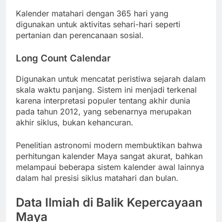
Kalender matahari dengan 365 hari yang
digunakan untuk aktivitas sehari-hari seperti
pertanian dan perencanaan sosial.
Long Count Calendar
Digunakan untuk mencatat peristiwa sejarah dalam
skala waktu panjang. Sistem ini menjadi terkenal
karena interpretasi populer tentang akhir dunia
pada tahun 2012, yang sebenarnya merupakan
akhir siklus, bukan kehancuran.
Penelitian astronomi modern membuktikan bahwa
perhitungan kalender Maya sangat akurat, bahkan
melampaui beberapa sistem kalender awal lainnya
dalam hal presisi siklus matahari dan bulan.
Data Ilmiah di Balik Kepercayaan
Maya